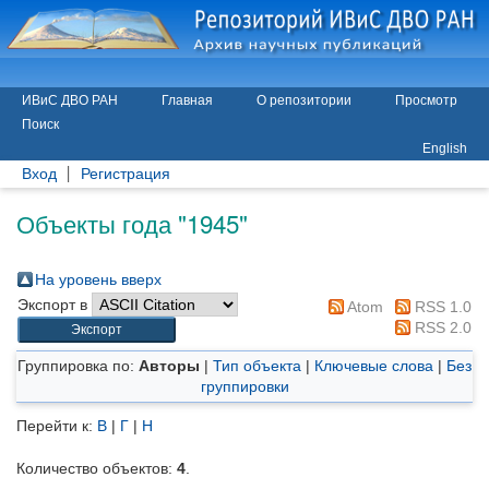
ИВиС ДВО РАН
Главная
О репозитории
Просмотр
Поиск
English
Вход
Регистрация
Объекты года "1945"
На уровень вверх
Экспорт в
Atom
RSS 1.0
RSS 2.0
Группировка по:
Авторы
|
Тип объекта
|
Ключевые слова
|
Без
группировки
Перейти к:
В
|
Г
|
Н
Количество объектов:
4
.