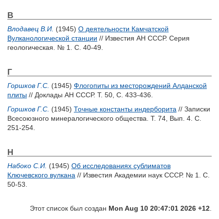
В
Влодавец В.И.
(1945)
О деятельности Камчатской
Вулканологической станции
// Известия АН СССР. Серия
геологическая. № 1. С. 40-49.
Г
Горшков Г.С.
(1945)
Флогопиты из месторождений Алданской
плиты
// Доклады АН СССР. Т. 50, С. 433-436.
Горшков Г.С.
(1945)
Точные константы индерборита
// Записки
Всесоюзного минералогического общества. Т. 74, Вып. 4. С.
251-254.
Н
Набоко С.И.
(1945)
Об исследованиях сублиматов
Ключевского вулкана
// Известия Академии наук СССР. № 1. С.
50-53.
Этот список был создан
Mon Aug 10 20:47:01 2026 +12
.