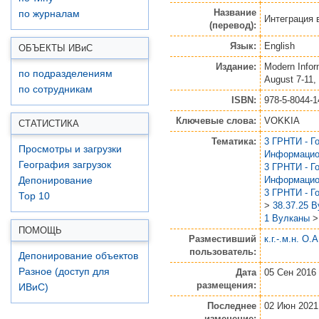
Название
по журналам
Интеграция 
(перевод):
Язык:
English
ОБЪЕКТЫ ИВ
и
С
Издание:
Modern Infor
по подразделениям
August 7-11,
по сотрудникам
ISBN:
978-5-8044-1
Ключевые слова:
VOKKIA
СТАТИСТИКА
Тематика:
3 ГРНТИ - Г
Просмотры и загрузки
Информацио
География загрузок
3 ГРНТИ - Г
Информацио
Депонирование
3 ГРНТИ - Г
Top 10
>
38.37.25 
1 Вулканы
ПОМОЩЬ
Разместивший
к.г.-.м.н. О.
пользователь:
Депонирование объектов
Разное (доступ для
Дата
05 Сен 2016 
размещения:
ИВиС)
Последнее
02 Июн 2021
изменение: