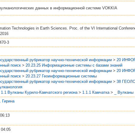
вулканологических данных в информационной системе VOKKIA
mation Technologies in Earth Sciences. Proc. of the VI International Confere
 2016
470-3
осударственный рубрикатор научно-технической информации
>
20 ИНФО
нный поиск
>
20.23.25 Информационные системы с базами знаний
осударственный рубрикатор научно-технической информации
>
20 ИНФО
нный поиск
>
20.23.27 Геоинформационные системы
осударственный рубрикатор научно-технической информации
>
38 ГЕОЛ
Вулканология
>
1.1 Вулканы Курило-Камчатского региона
>
1.1.1 Камчатка
>
_ Вулканы
А. Гирина
06:13
 04:05