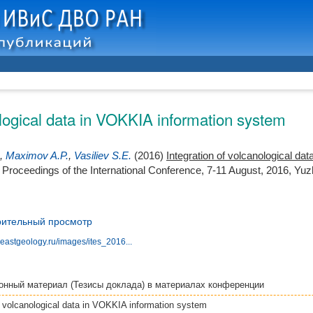
ological data in VOKKIA information system
,
Maximov A.P.
,
Vasiliev S.E.
(2016)
Integration of volcanological d
 Proceedings of the International Conference, 7-11 August, 2016, Yu
ительный просмотр
areastgeology.ru/images/ites_2016...
онный материал (Тезисы доклада)
в материалах конференции
f volcanological data in VOKKIA information system