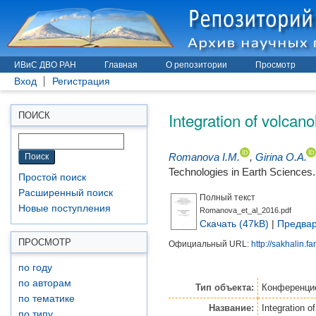
ИВиС ДВО РАН
Главная
О репозитории
Просмотр
Вход
Регистрация
Integration of volcan
ПОИСК
Romanova I.M.
,
Girina O.A.
Technologies in Earth Sciences.
Простой поиск
Расширенный поиск
Полный текст
Новые поступления
Romanova_et_al_2016.pdf
Скачать (47kB)
|
Предвар
ПРОСМОТР
Официальный URL:
http://sakhalin.f
по году
по авторам
Тип объекта:
Конференци
по тематике
Название:
Integration o
по типу