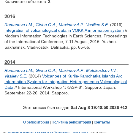
Количество объектов:
2
.
2016
Romanova I.M.
,
Girina O.A.
,
Maximov A.P.
,
Vasiliev S.E.
(2016)
Integration of volcanological data in VOKKIA information system
//
Modern Information Technologies in Earth Sciences. Proceedings
of the International Conference, 7-11 August, 2016, Yuzhno-
Sakhalinsk. Vladivostok: Dalnauka. pp. 65-66.
2014
Romanova I.M.
,
Girina O.A.
,
Maximov A.P.
,
Melekestsev I.V.
,
Vasiliev S.E.
(2014)
Volcanoes of Kurile-Kamchatka Islands Arc
Information System for Integration Heterogeneous Volcanological
Data
// International Workshop “JKASP-8”. Sapporo. Japan.
September 22-26. 2014. Sapporo.
Этот список был создан
Sat Aug 8 19:40:50 2026 +12
.
О репозитории
|
Политика репозитория
|
Контакты