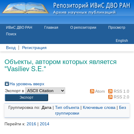
ИВиС ДВО РАН
Главная
О репозитории
Просмотр
Поиск
English
Вход
Регистрация
Объекты, автором которых является
"
Vasiliev S.E.
"
На уровень вверх
Экспорт в
Atom
RSS 1.0
RSS 2.0
Группировка по:
Дата
|
Тип объекта
|
Ключевые слова
|
Без
группировки
Перейти к:
2016
|
2014