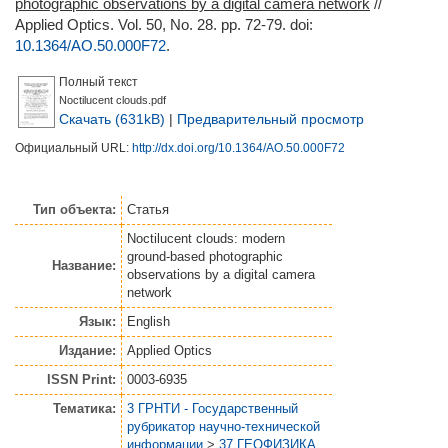
photographic observations by a digital camera network
//
Applied Optics. Vol. 50, No. 28. pp. 72-79.
doi:
10.1364/AO.50.000F72
.
Полный текст
Noctilucent clouds.pdf
Скачать (631kB)
|
Предварительный просмотр
Официальный URL:
http://dx.doi.org/10.1364/AO.50.000F72
Тип объекта:
Статья
Noctilucent clouds: modern
ground-based photographic
Название:
observations by a digital camera
network
Язык:
English
Издание:
Applied Optics
ISSN Print:
0003-6935
Тематика:
3 ГРНТИ - Государственный
рубрикатор научно-технической
информации
>
37 ГЕОФИЗИКА