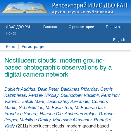
ИВиС ДВО РАН
Главная
О репозитории
Просмотр
Поиск
English
Вход
Регистрация
Noctilucent clouds: modern ground-
based photographic observations by a
digital camera network
Dubietis Audrius
,
Dalin Peter
,
Balčiūnas Ričardas
,
Černis
Kazimieras
,
Pertsev Nikolay
,
Sukhodoev Vladimir
,
Perminov
Vladimir
,
Zalcik Mark
,
Zadorozhny Alexander
,
Connors
Martin
,
Schofield Ian
,
McEwan Tom
,
McEachran Iain
,
Frandsen Soeren
,
Hansen Ole
,
Andersen Holger
,
Grønne
Jesper
,
Melnikov Dmitry
,
Manevich Alexander
,
Romejko
Vitaly
(2011)
Noctilucent clouds: modern ground-based