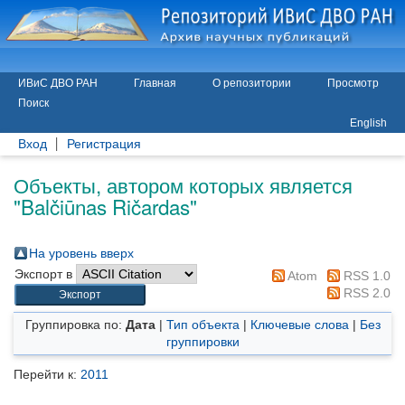
ИВиС ДВО РАН
Главная
О репозитории
Просмотр
Поиск
English
Вход
Регистрация
Объекты, автором которых является
"
Balčiūnas Ričardas
"
На уровень вверх
Экспорт в
Atom
RSS 1.0
RSS 2.0
Группировка по:
Дата
|
Тип объекта
|
Ключевые слова
|
Без
группировки
Перейти к:
2011