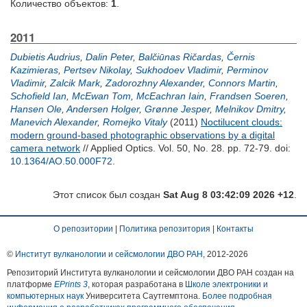
Количество объектов:
1
.
2011
Dubietis Audrius
,
Dalin Peter
,
Balčiūnas Ričardas
,
Černis
Kazimieras
,
Pertsev Nikolay
,
Sukhodoev Vladimir
,
Perminov
Vladimir
,
Zalcik Mark
,
Zadorozhny Alexander
,
Connors Martin
,
Schofield Ian
,
McEwan Tom
,
McEachran Iain
,
Frandsen Soeren
,
Hansen Ole
,
Andersen Holger
,
Grønne Jesper
,
Melnikov Dmitry
,
Manevich Alexander
,
Romejko Vitaly
(2011)
Noctilucent clouds:
modern ground-based photographic observations by a digital
camera network
// Applied Optics. Vol. 50, No. 28. pp. 72-79.
doi:
10.1364/AO.50.000F72
.
Этот список был создан
Sat Aug 8 03:42:09 2026 +12
.
О репозитории
|
Политика репозитория
|
Контакты
©
Институт вулканологии и сейсмологии ДВО РАН
, 2012-
2026
Репозиторий Института вулканологии и сейсмологии ДВО РАН создан на
платформе
EPrints 3
, которая разработана в
Школе электроники и
компьютерных наук
Университета Саутгемптона.
Более подробная