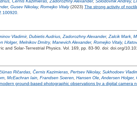
drius
,
Černis Kazimieras
,
Zadorozhny Alexander
,
Solodovnik Andrey
,
L
nder
,
Gusev Nikolay
,
Romejko Vitaly
(2023)
The strong activity of nocti
22.100920
.
inov Vladimir
,
Dubietis Audrius
,
Zadorozhny Alexander
,
Zalcik Mark
,
M
n Holger
,
Melnikov Dmitry
,
Manevich Alexander
,
Romejko Vitaly
,
Lifato
ic and Solar-Terrestrial Physics. Vol. 169, pp. 83-90.
doi: doi.org/10.10
čiūnas Ričardas
,
Černis Kazimieras
,
Pertsev Nikolay
,
Sukhodoev Vladim
om
,
McEachran Iain
,
Frandsen Soeren
,
Hansen Ole
,
Andersen Holger
,
 modern ground-based photographic observations by a digital camera 