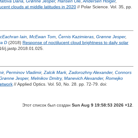
ifatova Daria
,
Grønne Jesper
,
Hansen Ole
,
Andersen Holger
,
lucent clouds at middle latitudes in 2020
// Polar Science. Vol. 35, pp.
cEachran Iain
,
McEwan Tom
,
Černis Kazimieras
,
Grønne Jesper
,
va D
(2018)
Response of noctilucent cloud brightness to daily solar
16/j.jastp.2018.01.025.
ir
,
Perminov Vladimir
,
Zalcik Mark
,
Zadorozhny Alexander
,
Connors
Grønne Jesper
,
Melnikov Dmitry
,
Manevich Alexander
,
Romejko
network
// Applied Optics. Vol. 50, No. 28. pp. 72-79.
doi:
Этот список был создан
Sun Aug 9 19:58:53 2026 +12
.