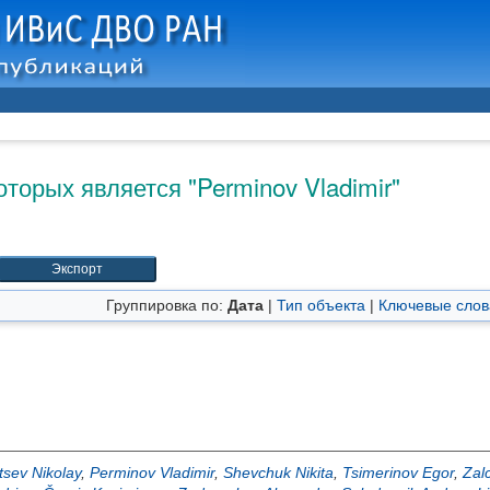
оторых является "
Perminov Vladimir
"
Группировка по:
Дата
|
Тип объекта
|
Ключевые слов
tsev Nikolay
,
Perminov Vladimir
,
Shevchuk Nikita
,
Tsimerinov Egor
,
Zal