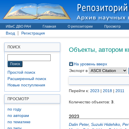
ИВиС ДВО РАН
Главная
О репозитории
Просмотр
Вход
Регистрация
Объекты, автором к
ПОИСК
На уровень вверх
Экспорт в
Простой поиск
Расширенный поиск
Новые поступления
Перейти к:
2023
|
2018
|
2011
ПРОСМОТР
Количество объектов:
3
.
по году
2023
по авторам
по тематике
Dalin Peter
,
Suzuki Hidehiko
,
Per
по типу