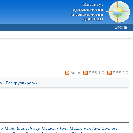
English
Atom
RSS 1.0
RSS 2.0
а
|
Без группировки
cik Mark
,
Brausch Jay
,
McEwan Tom
,
McEachran Iain
,
Connors