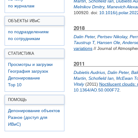
Martin
,
Schofield Ian
,
Dubietis Au
по журналам
Melnikov Dmitry
,
Manevich Alexa
100920.
doi:
10.1016/j.polar.20
ОБЪЕКТЫ ИВ
и
С
2018
по подразделениям
Dalin Peter
,
Pertsev Nikolay
,
Perm
по сотрудникам
Taustrup T
,
Hansen Ole
,
Anderse
variations
// Journal of Atmospher
СТАТИСТИКА
2011
Просмотры и загрузки
География загрузок
Dubietis Audrius
,
Dalin Peter
,
Bal
Депонирование
Martin
,
Schofield Ian
,
McEwan T
Vitaly
(2011)
Noctilucent clouds:
Top 10
10.1364/AO.50.000F72
.
ПОМОЩЬ
Депонирование объектов
Разное (доступ для
ИВиС)