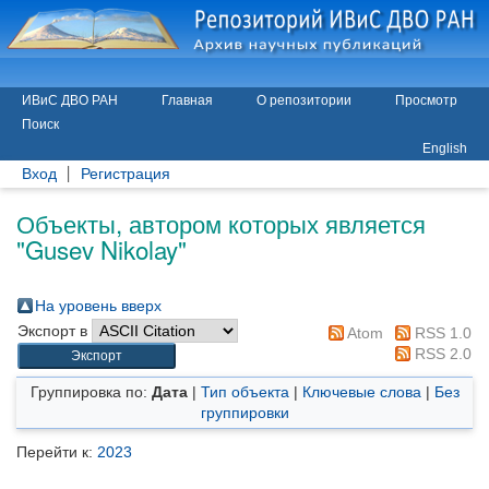
ИВиС ДВО РАН
Главная
О репозитории
Просмотр
Поиск
English
Вход
Регистрация
Объекты, автором которых является
"
Gusev Nikolay
"
На уровень вверх
Экспорт в
Atom
RSS 1.0
RSS 2.0
Группировка по:
Дата
|
Тип объекта
|
Ключевые слова
|
Без
группировки
Перейти к:
2023