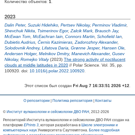
Количество объектов:
1
.
2023
Dalin Peter
,
Suzuki Hidehiko
,
Pertsev Nikolay
,
Perminov Vladimir
,
Shevchuk Nikita
,
Tsimerinov Egor
,
Zalcik Mark
,
Brausch Jay
,
McEwan Tom
,
McEachran Iain
,
Connors Martin
,
Schofield Ian
,
Dubietis Audrius
,
Černis Kazimieras
,
Zadorozhny Alexander
,
Solodovnik Andrey
,
Lifatova Daria
,
Grønne Jesper
,
Hansen Ole
,
Andersen Holger
,
Melnikov Dmitry
,
Manevich Alexander
,
Gusev
Nikolay
,
Romejko Vitaly
(2023)
The strong activity of noctilucent
clouds at middle latitudes in 2020
// Polar Science. Vol. 35, pp.
100920.
doi:
10.1016/j.polar.2022.100920
.
Этот список был создан
Fri Aug 7 16:33:51 2026 +12
.
О репозитории
|
Политика репозитория
|
Контакты
©
Институт вулканологии и сейсмологии ДВО РАН
, 2012-
2026
Репозиторий Института вулканологии и сейсмологии ДВО РАН создан на
платформе
EPrints 3
, которая разработана в
Школе электроники и
компьютерных наук
Университета Саутгемптона.
Более подробная