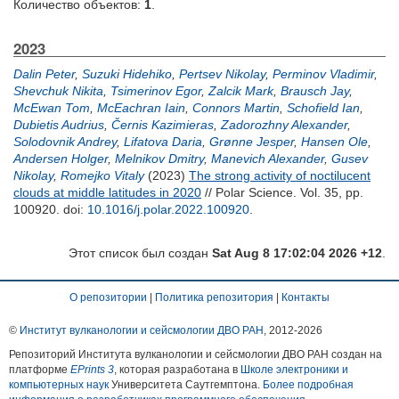
Количество объектов:
1
.
2023
Dalin Peter
,
Suzuki Hidehiko
,
Pertsev Nikolay
,
Perminov Vladimir
,
Shevchuk Nikita
,
Tsimerinov Egor
,
Zalcik Mark
,
Brausch Jay
,
McEwan Tom
,
McEachran Iain
,
Connors Martin
,
Schofield Ian
,
Dubietis Audrius
,
Černis Kazimieras
,
Zadorozhny Alexander
,
Solodovnik Andrey
,
Lifatova Daria
,
Grønne Jesper
,
Hansen Ole
,
Andersen Holger
,
Melnikov Dmitry
,
Manevich Alexander
,
Gusev
Nikolay
,
Romejko Vitaly
(2023)
The strong activity of noctilucent
clouds at middle latitudes in 2020
// Polar Science. Vol. 35, pp.
100920.
doi:
10.1016/j.polar.2022.100920
.
Этот список был создан
Sat Aug 8 17:02:04 2026 +12
.
О репозитории
|
Политика репозитория
|
Контакты
©
Институт вулканологии и сейсмологии ДВО РАН
, 2012-
2026
Репозиторий Института вулканологии и сейсмологии ДВО РАН создан на
платформе
EPrints 3
, которая разработана в
Школе электроники и
компьютерных наук
Университета Саутгемптона.
Более подробная