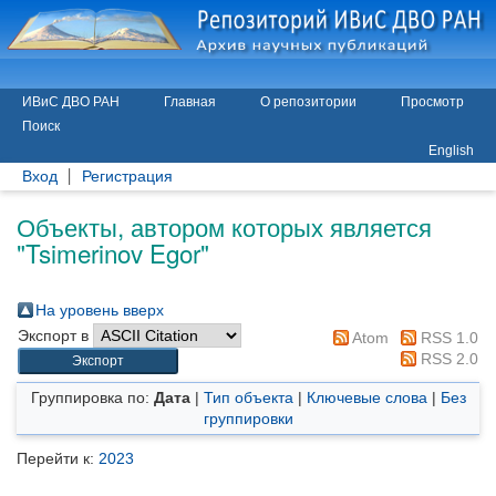
ИВиС ДВО РАН
Главная
О репозитории
Просмотр
Поиск
English
Вход
Регистрация
Объекты, автором которых является
"
Tsimerinov Egor
"
На уровень вверх
Экспорт в
Atom
RSS 1.0
RSS 2.0
Группировка по:
Дата
|
Тип объекта
|
Ключевые слова
|
Без
группировки
Перейти к:
2023