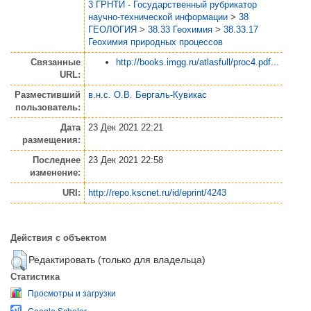
3 ГРНТИ - Государственный рубрикатор
научно-технической информации
>
38
ГЕОЛОГИЯ
>
38.33 Геохимия
>
38.33.17
Геохимия природных процессов
Связанные
http://books.imgg.ru/atlasfull/proc4.pdf...
URL:
Разместивший
в.н.с. О.В. Бергаль-Кувикас
пользователь:
Дата
23 Дек 2021 22:21
размещения:
Последнее
23 Дек 2021 22:58
изменение:
URI:
http://repo.kscnet.ru/id/eprint/4243
Действия с объектом
Редактировать (только для владельца)
Статистика
Просмотры и загрузки