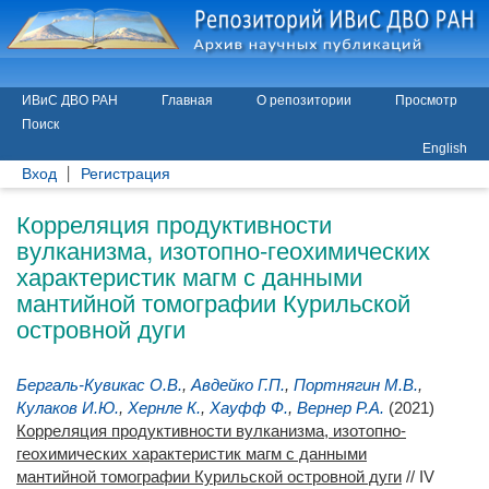
ИВиС ДВО РАН
Главная
О репозитории
Просмотр
Поиск
English
Вход
Регистрация
Корреляция продуктивности
вулканизма, изотопно-геохимических
характеристик магм с данными
мантийной томографии Курильской
островной дуги
Бергаль-Кувикас О.В.
,
Авдейко Г.П.
,
Портнягин М.В.
,
Кулаков И.Ю.
,
Хернле К.
,
Хауфф Ф.
,
Вернер Р.А.
(2021)
Корреляция продуктивности вулканизма, изотопно-
геохимических характеристик магм с данными
мантийной томографии Курильской островной дуги
// IV