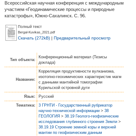
Всероссийская научная конференция с международным
участием «Геодинамические процессы и природные
катастрофы», Южно-Сахалинск. С. 96.
Полный текст
Bergal-Kuvikas_2021.pdf
Скачать (272kB)
|
Предварительный просмотр
Конференционный материал (Тезисы
Тип объекта:
доклада)
Корреляция продуктивности вулканизма,
изотопно-геохимических характеристик магм
Название:
с данными мантийной томографии
Курильской островной дуги
Язык:
Русский
Тематика:
3 ГРНТИ - Государственный рубрикатор
научно-технической информации
>
38
ГЕОЛОГИЯ
>
38.19 Геолого-геофизические
исследования глубинного строения Земли
>
38.19.19 Строение земной коры и верхней
мантии по геофизическим данным