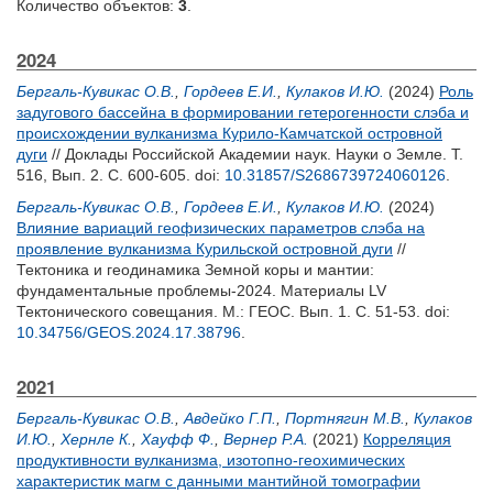
Количество объектов:
3
.
2024
Бергаль-Кувикас О.В.
,
Гордеев Е.И.
,
Кулаков И.Ю.
(2024)
Роль
задугового бассейна в формировании гетерогенности слэба и
происхождении вулканизма Курило-Камчатской островной
дуги
// Доклады Российской Академии наук. Науки о Земле. Т.
516, Вып. 2. С. 600-605.
doi:
10.31857/S2686739724060126
.
Бергаль-Кувикас О.В.
,
Гордеев Е.И.
,
Кулаков И.Ю.
(2024)
Влияние вариаций геофизических параметров слэба на
проявление вулканизма Курильской островной дуги
//
Тектоника и геодинамика Земной коры и мантии:
фундаментальные проблемы-2024. Материалы LV
Тектонического совещания. М.: ГЕОС. Вып. 1. С. 51-53.
doi:
10.34756/GEOS.2024.17.38796
.
2021
Бергаль-Кувикас О.В.
,
Авдейко Г.П.
,
Портнягин М.В.
,
Кулаков
И.Ю.
,
Хернле К.
,
Хауфф Ф.
,
Вернер Р.А.
(2021)
Корреляция
продуктивности вулканизма, изотопно-геохимических
характеристик магм с данными мантийной томографии