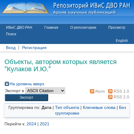
ИВиС ДВО РАН
Главная
О репозитории
Просмотр
Поиск
English
Вход
Регистрация
Объекты, автором которых является
"
Кулаков И.Ю.
"
На уровень вверх
Экспорт в
Atom
RSS 1.0
RSS 2.0
Группировка по:
Дата
|
Тип объекта
|
Ключевые слова
|
Без
группировки
Перейти к:
2024
|
2021