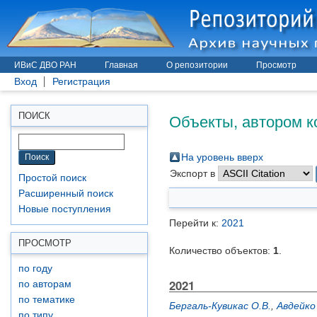
ИВиС ДВО РАН
Главная
О репозитории
Просмотр
Вход
Регистрация
Объекты, автором к
ПОИСК
На уровень вверх
Экспорт в
Простой поиск
Расширенный поиск
Новые поступления
Перейти к:
2021
ПРОСМОТР
Количество объектов:
1
.
по году
2021
по авторам
по тематике
Бергаль-Кувикас О.В.
,
Авдейко 
по типу