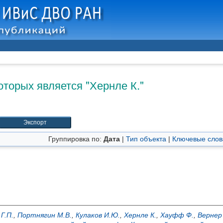
оторых является "
Хернле К.
"
Группировка по:
Дата
|
Тип объекта
|
Ключевые слов
Г.П.
,
Портнягин М.В.
,
Кулаков И.Ю.
,
Хернле К.
,
Хауфф Ф.
,
Вернер 