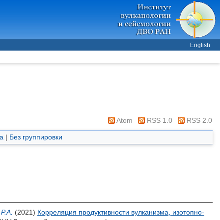
English
Atom
RSS 1.0
RSS 2.0
а
|
Без группировки
Р.А.
(2021)
Корреляция продуктивности вулканизма, изотопно-