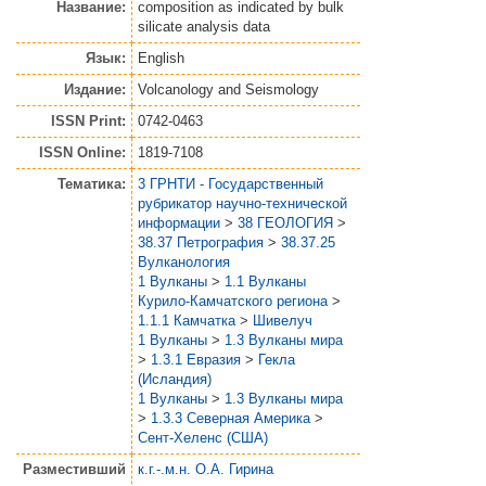
Название:
composition as indicated by bulk
silicate analysis data
Язык:
English
Издание:
Volcanology and Seismology
ISSN Print:
0742-0463
ISSN Online:
1819-7108
Тематика:
3 ГРНТИ - Государственный
рубрикатор научно-технической
информации
>
38 ГЕОЛОГИЯ
>
38.37 Петрография
>
38.37.25
Вулканология
1 Вулканы
>
1.1 Вулканы
Курило-Камчатского региона
>
1.1.1 Камчатка
>
Шивелуч
1 Вулканы
>
1.3 Вулканы мира
>
1.3.1 Евразия
>
Гекла
(Исландия)
1 Вулканы
>
1.3 Вулканы мира
>
1.3.3 Северная Америка
>
Сент-Хеленс (США)
Разместивший
к.г.-.м.н. О.А. Гирина