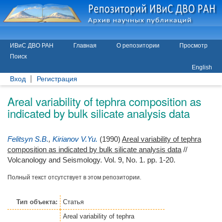
ИВиС ДВО РАН
Главная
О репозитории
Просмотр
Поиск
English
Вход
Регистрация
Areal variability of tephra composition as
indicated by bulk silicate analysis data
Felitsyn S.B.
,
Kirianov V.Yu.
(1990)
Areal variability of tephra
composition as indicated by bulk silicate analysis data
//
Volcanology and Seismology. Vol. 9, No. 1. pp. 1-20.
Полный текст отсутствует в этом репозитории.
Тип объекта:
Статья
Areal variability of tephra