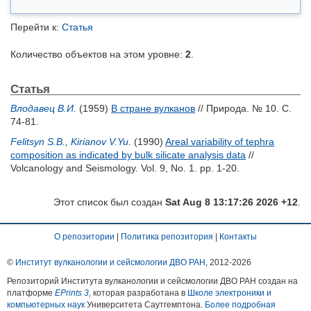
Перейти к:
Статья
Количество объектов на этом уровне:
2
.
Статья
Влодавец В.И.
(1959)
В стране вулканов
// Природа. № 10. С.
74-81.
Felitsyn S.B.
,
Kirianov V.Yu.
(1990)
Areal variability of tephra
composition as indicated by bulk silicate analysis data
//
Volcanology and Seismology. Vol. 9, No. 1. pp. 1-20.
Этот список был создан
Sat Aug 8 13:17:26 2026 +12
.
О репозитории
|
Политика репозитория
|
Контакты
©
Институт вулканологии и сейсмологии ДВО РАН
, 2012-
2026
Репозиторий Института вулканологии и сейсмологии ДВО РАН создан на
платформе
EPrints 3
, которая разработана в
Школе электроники и
компьютерных наук
Университета Саутгемптона.
Более подробная