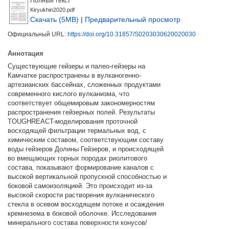
Полный текст
Kiryukhin2020.pdf
Скачать (5MB)
|
Предварительный просмотр
Официальный URL:
https://doi.org/10.31857/S0203030620020030
Аннотация
Существующие гейзеры и палео-гейзеры на
Камчатке распространены в вулканогенно-
артезианских бассейнах, сложенных продуктами
современного кислого вулканизма, что
соответствует общемировым закономерностям
распространения гейзерных полей. Результаты
TOUGHREACT-моделирования проточной
восходящей фильтрации термальных вод, с
химическим составом, соответствующим составу
воды гейзеров Долины Гейзеров, и происходящей
во вмещающих горных породах риолитового
состава, показывают формирование каналов с
высокой вертикальной пропускной способностью и
боковой самоизоляцией. Это происходит из-за
высокой скорости растворения вулканического
стекла в осевом восходящем потоке и осаждения
кремнезема в боковой оболочке. Исследования
минерального состава поверхности конусов/