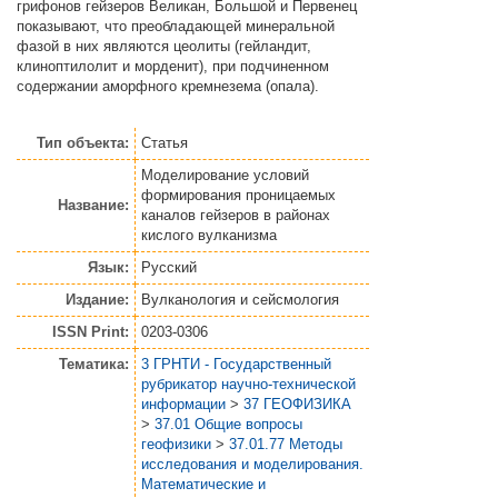
грифонов гейзеров Великан, Большой и Первенец
показывают, что преобладающей минеральной
фазой в них являются цеолиты (гейландит,
клиноптилолит и морденит), при подчиненном
содержании аморфного кремнезема (опала).
Тип объекта:
Статья
Моделирование условий
формирования проницаемых
Название:
каналов гейзеров в районах
кислого вулканизма
Язык:
Русский
Издание:
Вулканология и сейсмология
ISSN Print:
0203-0306
Тематика:
3 ГРНТИ - Государственный
рубрикатор научно-технической
информации
>
37 ГЕОФИЗИКА
>
37.01 Общие вопросы
геофизики
>
37.01.77 Методы
исследования и моделирования.
Математические и