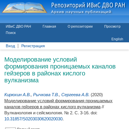
ИВиС ДВО РАН
Главная
О репозитории
Просмотр
Поиск
English
Вход
Регистрация
Моделирование условий
формирования проницаемых каналов
гейзеров в районах кислого
вулканизма
Кирюхин А.В.
,
Рычкова Т.В.
,
Сергеева А.В.
(2020)
Моделирование условий формирования проницаемых
каналов гейзеров в районах кислого вулканизма
//
Вулканология и сейсмология. № 2. С. 3-16.
doi:
10.31857/S0203030620020030
.