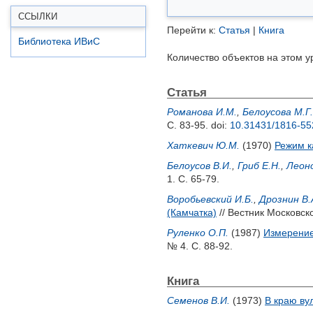
ССЫЛКИ
Перейти к:
Статья
|
Книга
Библиотека ИВиС
Количество объектов на этом у
Статья
Романова И.М.
,
Белоусова М.Г.
С. 83-95.
doi:
10.31431/1816-55
Хаткевич Ю.М.
(1970)
Режим к
Белоусов В.И.
,
Гриб Е.Н.
,
Леоно
1. С. 65-79.
Воробьевский И.Б.
,
Дрознин В.
(Камчатка)
// Вестник Московск
Руленко О.П.
(1987)
Измерение
№ 4. С. 88-92.
Книга
Семенов В.И.
(1973)
В краю ву