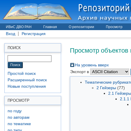
ИВиС ДВО РАН
Главная
О репозитории
Просмотр
Вход
Регистрация
Просмотр объектов 
ПОИСК
На уровень вверх
Экспорт в
Простой поиск
Расширенный поиск
Тематические рубрика
Новые поступления
2 Гейзеры
(77)
2.1 Гейзер
2.1.1
ПРОСМОТР
по году
по авторам
по тематике
по типу