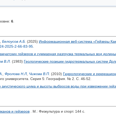
ровне:
6
.
,
Белоусов А.Б.
(2025)
Информационная веб-система «Гейзеры Ка
24-2025-2-66-83-95
.
амчатских гейзеров и суммарная разгрузка термальных вод долины
в В.Л.
(1983)
Геологические позиции гидротермальных систем Дол
А.
,
Фролова Н.Л
,
Чижова В.П.
(2010)
Гидрологические и рекреацион
ого университета. Серия 5: География. № 2. С. 46-52.
 акустического шума и высоты выбросов воды при извержении гей
лканов и гейзеров
. М.: Физкультура и спорт. 144 с.