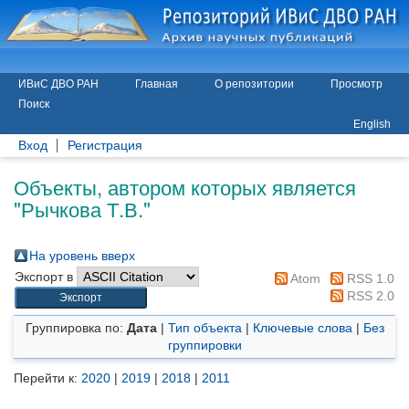
ИВиС ДВО РАН
Главная
О репозитории
Просмотр
Поиск
English
Вход
Регистрация
Объекты, автором которых является
"
Рычкова Т.В.
"
На уровень вверх
Экспорт в
Atom
RSS 1.0
RSS 2.0
Группировка по:
Дата
|
Тип объекта
|
Ключевые слова
|
Без
группировки
Перейти к:
2020
|
2019
|
2018
|
2011