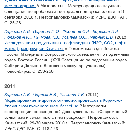
вулканогенного бассейна и Паратунского геотермального
месторождения
// Материалы II Международного научного
совещания по проблемам геотермальной вулканологии, 5-8
сентября 2018 г.. Петропавловск-Камчатский: ИВиС ДВО РАН.
С. 25-28.
Кирюхин А.В.
,
Воронин П.О.
,
Федотов С.А.
,
Кирюхин П.А.
,
Поляков А.Ю.
,
Рычкова Т.В.
,
Усачёва О.О.
,
Черных Е.В.
(2018)
Исследования продуктивных геофлюидных (H2O, CO2, нефть,
магма) резервуаров Камчатки
// Подземные воды Востока
России. Материалы Всероссийского совещания по подземным
водам Востока России. (XXII Совещание по подземным водам
Сибири и Дальнего Востока с междунар. участием).
Новосибирск. С. 253-258.
2011
Кирюхин А.В.
,
Черных Е.В.
,
Рычкова Т.В.
(2011)
Моделирование гидрогеологических процессов в Корякско-
Авачинском вулканогенном бассейне
// Материалы
конференции, посвященной Дню вулканолога «Современный
вулканизм и связанные с ним процессы», Петропавловск-
Камчатский, 29-30 марта 2010 г.. Петропавловск-Камчатский:
ИВиС ДВО РАН. С. 118-126.