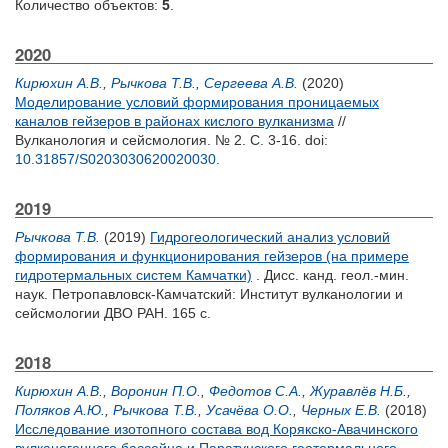
Количество объектов:
5
.
2020
Кирюхин А.В.
,
Рычкова Т.В.
,
Сергеева А.В.
(2020)
Моделирование условий формирования проницаемых
каналов гейзеров в районах кислого вулканизма
//
Вулканология и сейсмология. № 2. С. 3-16.
doi:
10.31857/S0203030620020030
.
2019
Рычкова Т.В.
(2019)
Гидрогеологический анализ условий
формирования и функционирования гейзеров (на примере
гидротермальных систем Камчатки)
. Дисс. канд. геол.-мин.
наук. Петропавловск-Камчатский: Институт вулканологии и
сейсмологии ДВО РАН. 165 с.
2018
Кирюхин А.В.
,
Воронин П.О.
,
Федотов С.А.
,
Журавлёв Н.Б.
,
Поляков А.Ю.
,
Рычкова Т.В.
,
Усачёва О.О.
,
Черных Е.В.
(2018)
Исследование изотопного состава вод Корякско-Авачинского