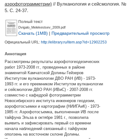
аэрофотограмметрии)
// Вулканология и сейсмология. №
5. С. 24-37.
Полный текст
Dvigalo_Melekestsev_2009.pdf
Скачать (1MB)
|
Предварительный просмотр
Официальный URL:
http://elibrary.ru/item.asp?id=12902253
Аннотация
Рассмотрены результаты аэрофотогеодезических
работ 1973-2008 гг., проведенных в районе
знаменитой Камчатской Долины Гейзеров
Институтом вулканологии ДВО РАН (ИВ) - 1973-
1993 гг. и его преемником Институтом вулканологии
и сейсмологии ДВО РАН (ИВиС) - 2007-2008 гг.
совместно с кафедрой фотограмметрии
Новосибирского института инженеров геодезии,
аэрофотосъемки и картографии (НИИГАиК) - 1973-
1985 гг. Аэрофотосъемка, выполненная ИВ после
тайфуна Эльза в октябре 1981 г., позволила
выявить и зафиксировать первый со времени
начала наблюдений связанный с тайфуном
оползень на восточном склоне Долины.