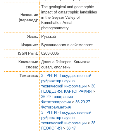
The geological and geomorphic
impact of catastrophic landslides
Название
in the Geyser Valley of
(перевод):
Kamchatka: Aerial
photogrammetry
Язык:
Русский
Издание:
Вулканология и сейсмология
ISSN Print:
0203-0306
Ключевые
Долина Гейзеров, Камчатка,
слова:
обвал, оползень
Тематика:
3 ГРНТИ - Государственный
рубрикатор научно-
технической информации
>
36
ГЕОДЕЗИЯ. КАРТОГРАФИЯ
>
36.29 Топография.
Фототопография
>
36.29.27
Фотограмметрия
3 ГРНТИ - Государственный
рубрикатор научно-
технической информации
>
38
ГЕОЛОГИЯ
>
38.47