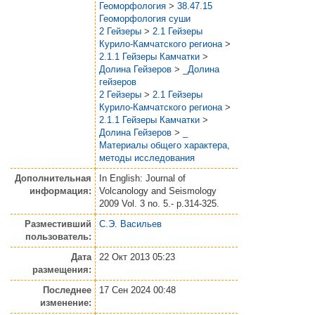
Геоморфология
>
38.47.15
Геоморфология суши
2 Гейзеры
>
2.1 Гейзеры
Курило-Камчатского региона
>
2.1.1 Гейзеры Камчатки
>
Долина Гейзеров
>
_Долина
гейзеров
2 Гейзеры
>
2.1 Гейзеры
Курило-Камчатского региона
>
2.1.1 Гейзеры Камчатки
>
Долина Гейзеров
>
_
Материалы общего характера,
методы исследования
Дополнительная
In English: Journal of
информация:
Volcanology and Seismology
2009 Vol. 3 no. 5.- p.314-325.
Разместивший
С.Э. Васильев
пользователь:
Дата
22 Окт 2013 05:23
размещения:
Последнее
17 Сен 2024 00:48
изменение: