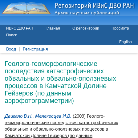
ИВиС ДВО РАН
Главная
О репозитории
Просмотр
Поиск
English
Вход
Регистрация
Геолого-геоморфологические
последствия катастрофических
обвальных и обвально-оползневых
процессов в Камчатской Долине
Гейзеров (по данным
аэрофотограмметрии)
Двигало В.Н.
,
Мелекесцев И.В.
(2009)
Геолого-
геоморфологические последствия катастрофических
обвальных и обвально-оползневых процессов в
Камчатской Долине Гейзеров (по данным