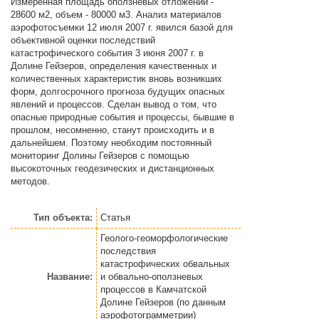
Измеренная площадь оползневых отложений -
28600 м2, объем - 80000 м3. Анализ материалов
аэрофотосъемки 12 июля 2007 г. явился базой для
объективной оценки последствий
катастрофического события 3 июня 2007 г. в
Долине Гейзеров, определения качественных и
количественных характеристик вновь возникших
форм, долгосрочного прогноза будущих опасных
явлений и процессов. Сделан вывод о том, что
опасные природные события и процессы, бывшие в
прошлом, несомненно, станут происходить и в
дальнейшем. Поэтому необходим постоянный
мониторинг Долины Гейзеров с помощью
высокоточных геодезических и дистанционных
методов.
Тип объекта:
Статья
Геолого-геоморфологические
последствия
катастрофических обвальных
Название:
и обвально-оползневых
процессов в Камчатской
Долине Гейзеров (по данным
аэрофотограмметрии)