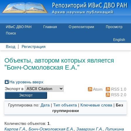
ИВиС ДВО РАН
Главная
О репозитории
Просмотр
Поиск
English
Вход
Регистрация
Объекты, автором которых является
"
Бонч-Осмоловская Е.А.
"
На уровень вверх
Экспорт в
Atom
RSS 1.0
RSS 2.0
Группировка по:
Дата
|
Тип объекта
|
Ключевые слова
|
Без
группировки
Количество объектов:
1
.
Карпов Г.А.
,
Бонч-Осмоловская Е.А.
,
Заварзин Г.А.
,
Лупикина