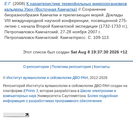
Е.Г.
(2008)
К характеристике термофильных микроорганизмов
кальдеры Узон (Восточная Камчатка)
// Сохранение
биоразнообразия Камчатки и прилегающих морей. Доклады
VIII международной научной конференции, посвященной 275-
летию с начала Второй Камчатской экспедиции (1732-1733 гг.),
Петропавловск-Камчатский, 27-28 ноября 2007 г..
Петропавловск-Камчатский: Камчатпресс. С. 109-113.
Этот список был создан
Sat Aug 8 19:37:30 2026 +12
.
О репозитории
|
Политика репозитория
|
Контакты
©
Институт вулканологии и сейсмологии ДВО РАН
, 2012-
2026
Репозиторий Института вулканологии и сейсмологии ДВО РАН создан на
платформе
EPrints 3
, которая разработана в
Школе электроники и
компьютерных наук
Университета Саутгемптона.
Более подробная
информация о разработчиках программного обеспечения
.