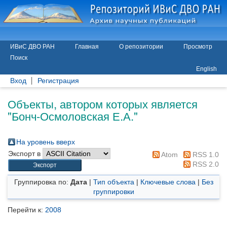
ИВиС ДВО РАН
Главная
О репозитории
Просмотр
Поиск
English
Вход
Регистрация
Объекты, автором которых является
"
Бонч-Осмоловская Е.А.
"
На уровень вверх
Экспорт в
Atom
RSS 1.0
RSS 2.0
Группировка по:
Дата
|
Тип объекта
|
Ключевые слова
|
Без
группировки
Перейти к:
2008