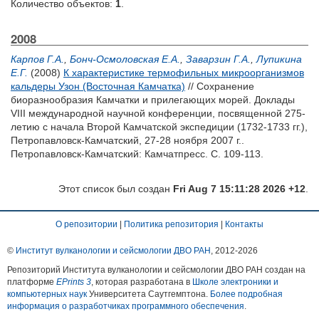
Количество объектов:
1
.
2008
Карпов Г.А.
,
Бонч-Осмоловская Е.А.
,
Заварзин Г.А.
,
Лупикина
Е.Г.
(2008)
К характеристике термофильных микроорганизмов
кальдеры Узон (Восточная Камчатка)
// Сохранение
биоразнообразия Камчатки и прилегающих морей. Доклады
VIII международной научной конференции, посвященной 275-
летию с начала Второй Камчатской экспедиции (1732-1733 гг.),
Петропавловск-Камчатский, 27-28 ноября 2007 г..
Петропавловск-Камчатский: Камчатпресс. С. 109-113.
Этот список был создан
Fri Aug 7 15:11:28 2026 +12
.
О репозитории
|
Политика репозитория
|
Контакты
©
Институт вулканологии и сейсмологии ДВО РАН
, 2012-
2026
Репозиторий Института вулканологии и сейсмологии ДВО РАН создан на
платформе
EPrints 3
, которая разработана в
Школе электроники и
компьютерных наук
Университета Саутгемптона.
Более подробная
информация о разработчиках программного обеспечения
.