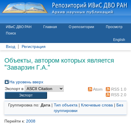
ИВиС ДВО РАН
Главная
О репозитории
Просмотр
Поиск
English
Вход
Регистрация
Объекты, автором которых является
"
Заварзин Г.А.
"
На уровень вверх
Экспорт в
Atom
RSS 1.0
RSS 2.0
Группировка по:
Дата
|
Тип объекта
|
Ключевые слова
|
Без
группировки
Перейти к:
2008