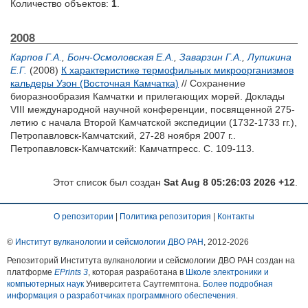
Количество объектов:
1
.
2008
Карпов Г.А.
,
Бонч-Осмоловская Е.А.
,
Заварзин Г.А.
,
Лупикина
Е.Г.
(2008)
К характеристике термофильных микроорганизмов
кальдеры Узон (Восточная Камчатка)
// Сохранение
биоразнообразия Камчатки и прилегающих морей. Доклады
VIII международной научной конференции, посвященной 275-
летию с начала Второй Камчатской экспедиции (1732-1733 гг.),
Петропавловск-Камчатский, 27-28 ноября 2007 г..
Петропавловск-Камчатский: Камчатпресс. С. 109-113.
Этот список был создан
Sat Aug 8 05:26:03 2026 +12
.
О репозитории
|
Политика репозитория
|
Контакты
©
Институт вулканологии и сейсмологии ДВО РАН
, 2012-
2026
Репозиторий Института вулканологии и сейсмологии ДВО РАН создан на
платформе
EPrints 3
, которая разработана в
Школе электроники и
компьютерных наук
Университета Саутгемптона.
Более подробная
информация о разработчиках программного обеспечения
.