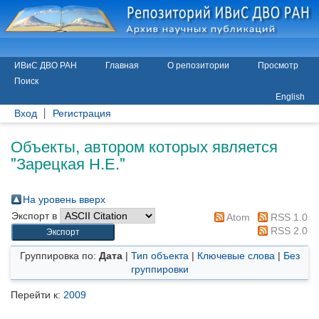
ИВиС ДВО РАН
Главная
О репозитории
Просмотр
Поиск
English
Вход
Регистрация
Объекты, автором которых является
"
Зарецкая Н.Е.
"
На уровень вверх
Экспорт в
Atom
RSS 1.0
RSS 2.0
Группировка по:
Дата
|
Тип объекта
|
Ключевые слова
|
Без
группировки
Перейти к:
2009