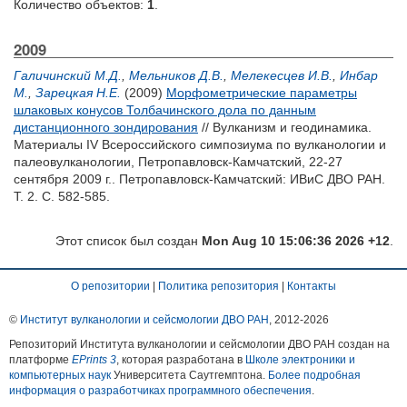
Количество объектов:
1
.
2009
Галичинский М.Д.
,
Мельников Д.В.
,
Мелекесцев И.В.
,
Инбар
М.
,
Зарецкая Н.Е.
(2009)
Морфометрические параметры
шлаковых конусов Толбачинского дола по данным
дистанционного зондирования
// Вулканизм и геодинамика.
Материалы IV Всероссийского симпозиума по вулканологии и
палеовулканологии, Петропавловск-Камчатский, 22-27
сентября 2009 г.. Петропавловск-Камчатский: ИВиС ДВО РАН.
Т. 2. С. 582-585.
Этот список был создан
Mon Aug 10 15:06:36 2026 +12
.
О репозитории
|
Политика репозитория
|
Контакты
©
Институт вулканологии и сейсмологии ДВО РАН
, 2012-
2026
Репозиторий Института вулканологии и сейсмологии ДВО РАН создан на
платформе
EPrints 3
, которая разработана в
Школе электроники и
компьютерных наук
Университета Саутгемптона.
Более подробная
информация о разработчиках программного обеспечения
.