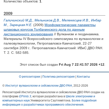
Количество объектов:
1
.
2009
Галичинский М.Д.
,
Мельников Д.В.
,
Мелекесцев И.В.
,
Инбар
М.
,
Зарецкая Н.Е.
(2009)
Морфометрические параметры
шлаковых конусов Толбачинского дола по данным
дистанционного зондирования
// Вулканизм и геодинамика.
Материалы IV Всероссийского симпозиума по вулканологии и
палеовулканологии, Петропавловск-Камчатский, 22-27
сентября 2009 г.. Петропавловск-Камчатский: ИВиС ДВО РАН.
Т. 2. С. 582-585.
Этот список был создан
Fri Aug 7 22:41:57 2026 +12
.
О репозитории
|
Политика репозитория
|
Контакты
©
Институт вулканологии и сейсмологии ДВО РАН
, 2012-
2026
Репозиторий Института вулканологии и сейсмологии ДВО РАН создан на
платформе
EPrints 3
, которая разработана в
Школе электроники и
компьютерных наук
Университета Саутгемптона.
Более подробная
информация о разработчиках программного обеспечения
.