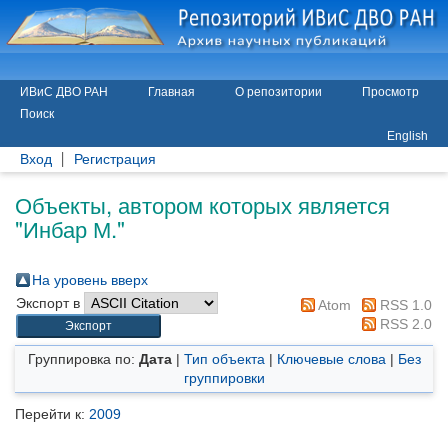
ИВиС ДВО РАН
Главная
О репозитории
Просмотр
Поиск
English
Вход
Регистрация
Объекты, автором которых является
"
Инбар М.
"
На уровень вверх
Экспорт в
Atom
RSS 1.0
RSS 2.0
Группировка по:
Дата
|
Тип объекта
|
Ключевые слова
|
Без
группировки
Перейти к:
2009