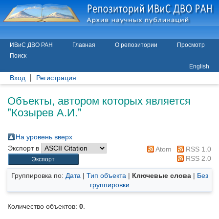
ИВиС ДВО РАН
Главная
О репозитории
Просмотр
Поиск
English
Вход
Регистрация
Объекты, автором которых является
"
Козырев А.И.
"
На уровень вверх
Экспорт в
Atom
RSS 1.0
RSS 2.0
Группировка по:
Дата
|
Тип объекта
|
Ключевые слова
|
Без
группировки
Количество объектов:
0
.