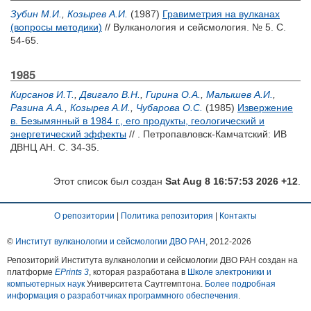
Зубин М.И.
,
Козырев А.И.
(1987)
Гравиметрия на вулканах
(вопросы методики)
// Вулканология и сейсмология. № 5. С.
54-65.
1985
Кирсанов И.Т.
,
Двигало В.Н.
,
Гирина О.А.
,
Малышев А.И.
,
Разина А.А.
,
Козырев А.И.
,
Чубарова О.С.
(1985)
Извержение
в. Безымянный в 1984 г., его продукты, геологический и
энергетический эффекты
// . Петропавловск-Камчатский: ИВ
ДВНЦ АН. С. 34-35.
Этот список был создан
Sat Aug 8 16:57:53 2026 +12
.
О репозитории
|
Политика репозитория
|
Контакты
©
Институт вулканологии и сейсмологии ДВО РАН
, 2012-
2026
Репозиторий Института вулканологии и сейсмологии ДВО РАН создан на
платформе
EPrints 3
, которая разработана в
Школе электроники и
компьютерных наук
Университета Саутгемптона.
Более подробная
информация о разработчиках программного обеспечения
.