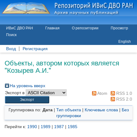
ИВиС ДВО РАН
Главная
О репозитории
Просмотр
Поиск
English
Вход
Регистрация
Объекты, автором которых является
"
Козырев А.И.
"
На уровень вверх
Экспорт в
Atom
RSS 1.0
RSS 2.0
Группировка по:
Дата
|
Тип объекта
|
Ключевые слова
|
Без
группировки
Перейти к:
1990
|
1989
|
1987
|
1985