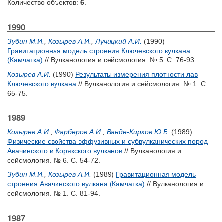
Количество объектов:
6
.
1990
Зубин М.И.
,
Козырев А.И.
,
Лучицкий А.И.
(1990)
Гравитационная модель строения Ключевского вулкана
(Камчатка)
// Вулканология и сейсмология. № 5. С. 76-93.
Козырев А.И.
(1990)
Результаты измерения плотности лав
Ключевского вулкана
// Вулканология и сейсмология. № 1. С.
65-75.
1989
Козырев А.И.
,
Фарберов А.И.
,
Ванде-Кирков Ю.В.
(1989)
Физические свойства эффузивных и субвулканических пород
Авачинского и Корякского вулканов
// Вулканология и
сейсмология. № 6. С. 54-72.
Зубин М.И.
,
Козырев А.И.
(1989)
Гравитационная модель
строения Авачинского вулкана (Камчатка)
// Вулканология и
сейсмология. № 1. С. 81-94.
1987