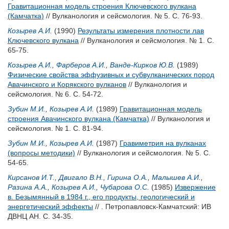
Гравитационная модель строения Ключевского вулкана
(Камчатка)
// Вулканология и сейсмология. № 5. С. 76-93.
Козырев А.И.
(1990)
Результаты измерения плотности лав
Ключевского вулкана
// Вулканология и сейсмология. № 1. С.
65-75.
Козырев А.И.
,
Фарберов А.И.
,
Ванде-Кирков Ю.В.
(1989)
Физические свойства эффузивных и субвулканических пород
Авачинского и Корякского вулканов
// Вулканология и
сейсмология. № 6. С. 54-72.
Зубин М.И.
,
Козырев А.И.
(1989)
Гравитационная модель
строения Авачинского вулкана (Камчатка)
// Вулканология и
сейсмология. № 1. С. 81-94.
Зубин М.И.
,
Козырев А.И.
(1987)
Гравиметрия на вулканах
(вопросы методики)
// Вулканология и сейсмология. № 5. С.
54-65.
Кирсанов И.Т.
,
Двигало В.Н.
,
Гирина О.А.
,
Малышев А.И.
,
Разина А.А.
,
Козырев А.И.
,
Чубарова О.С.
(1985)
Извержение
в. Безымянный в 1984 г., его продукты, геологический и
энергетический эффекты
// . Петропавловск-Камчатский: ИВ
ДВНЦ АН. С. 34-35.