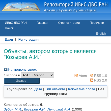
ИВиС ДВО РАН
Главная
О репозитории
Просмотр
Поиск
English
Вход
Регистрация
Объекты, автором которых является
"
Козырев А.И.
"
На уровень вверх
Экспорт в
Atom
RSS 1.0
RSS 2.0
Группировка по:
Дата
|
Тип объекта
|
Ключевые слова
|
Без
группировки
Количество объектов:
6
.
Зубин М.И.
,
Козырев А.И.
,
Лучицкий А.И.
(1990)