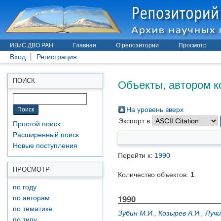
ИВиС ДВО РАН
Главная
О репозитории
Просмотр
Вход
Регистрация
Объекты, автором к
ПОИСК
На уровень вверх
Экспорт в
Простой поиск
Расширенный поиск
Новые поступления
Перейти к:
1990
ПРОСМОТР
Количество объектов:
1
.
по году
1990
по авторам
по тематике
Зубин М.И.
,
Козырев А.И.
,
Лучи
по типу