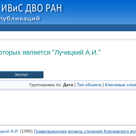
оторых является "
Лучицкий А.И.
"
Группировка по:
Дата
|
Тип объекта
|
Ключевые слов
цкий А.И.
(1990)
Гравитационная модель строения Ключевского вул