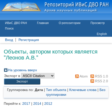
ИВиС ДВО РАН
Главная
О репозитории
Просмотр
Поиск
English
Вход
Регистрация
Объекты, автором которых является
"
Леонов А.В.
"
На уровень вверх
Экспорт в
Atom
RSS 1.0
RSS 2.0
Группировка по:
Дата
|
Тип объекта
|
Ключевые слова
|
Без
группировки
Перейти к:
2017
|
2014
|
2012