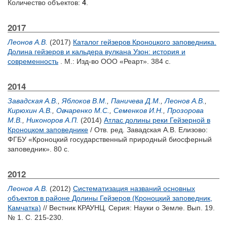
Количество объектов:
4
.
2017
Леонов А.В.
(2017)
Каталог гейзеров Кроноцкого заповедника.
Долина гейзеров и кальдера вулкана Узон: история и
современность
. М.: Изд-во ООО «Реарт». 384 с.
2014
Завадская А.В.
,
Яблоков В.М.
,
Паничева Д.М.
,
Леонов А.В.
,
Кирюхин А.В.
,
Овчаренко М.С.
,
Семенков И.Н.
,
Прозорова
М.В.
,
Никоноров А.П.
(2014)
Атлас долины реки Гейзерной в
Кроноцком заповеднике
/ Отв. ред.
Завадская А.В.
Елизово:
ФГБУ «Кроноцкий государственный природный биосферный
заповедник». 80 с.
2012
Леонов А.В.
(2012)
Систематизация названий основных
объектов в районе Долины Гейзеров (Кроноцкий заповедник,
Камчатка)
// Вестник КРАУНЦ. Серия: Науки о Земле. Вып. 19.
№ 1. С. 215-230.