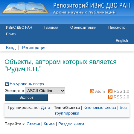
ИВиС ДВО РАН
Главная
О репозитории
Просмотр
Поиск
English
Вход
Регистрация
Объекты, автором которых является
"
Рудич К.Н.
"
На уровень вверх
Экспорт в
Atom
RSS 1.0
RSS 2.0
Группировка по:
Дата
|
Тип объекта
|
Ключевые слова
|
Без
группировки
Перейти к:
Статья
|
Книга
|
Раздел книги