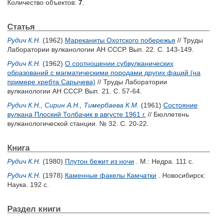
Количество объектов:
7
.
Статья
Рудич К.Н.
(1962)
Мареканиты Охотского побережья
// Труды
Лаборатории вулканологии АН СССР. Вып. 22. С. 143-149.
Рудич К.Н.
(1962)
О соотношении субвулканических
образований с магматическими породами других фаций (на
примере хребта Сарычева)
// Труды Лаборатории
вулканологии АН СССР. Вып. 21. С. 57-64.
Рудич К.Н.
,
Сирин А.Н.
,
Тимербаева К.М.
(1961)
Состояние
вулкана Плоский Толбачик в августе 1961 г.
// Бюллетень
вулканологической станции. № 32. С. 20-22.
Книга
Рудич К.Н.
(1980)
Плутон бежит из ночи
. М.: Недра. 111 с.
Рудич К.Н.
(1978)
Каменные факелы Камчатки
. Новосибирск:
Наука. 192 с.
Раздел книги