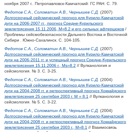
ноября 2007 г.. Петропавловск-Камчатский: ГС РАН. С. 79.
Федотов С.А.
,
Соломатин А.В.
,
Чернышев С.Д.
(2007)
Долгосрочный сейсмический прогноз для Курило-Камчатской
дуги на 2006-2007 гг., прогноз Средне-Курильского
землетрясения 15.11.2006, M=8.2 и его сильных афтершоков
/
Проблемы сейсмобезопасности Дальнего Востока и Восточной
Сибири . Южно-Сахалинск. С. 104-105.
Федотов С.А.
,
Соломатин А.В.
,
Чернышев С.Д.
(2007)
Долгосрочный сейсмический прогноз для Курило-Камчатской
дуги на 2006-2011 гг. и успешный прогноз Средне-Курильского
землетрясения 15.11.2006 г., Мs=8.2
// Вулканология и
сейсмология. № 3. С. 3-25.
Федотов С.А.
,
Соломатин А.В.
,
Чернышев С.Д.
(2004)
Долгосрочный сейсмический прогноз для Курило-Камчатской
дуги на 2004-2008 гг. и ретроспективный прогноз Хоккайдского
землетрясения 25 сентября 2003 г. М = 8.1
// Вулканология и
сейсмология. № 5. С. 3-22.
Федотов С.А.
,
Соломатин А.В.
,
Чернышев С.Д.
(2004)
Долгосрочный сейсмический прогноз для Курило-Камчатской
дуги на 2004-2008 гг. и ретроспективный прогноз Хоккайдского
землетрясения 25 сентября 2003 г., М=8.1
// Взаимосвязь