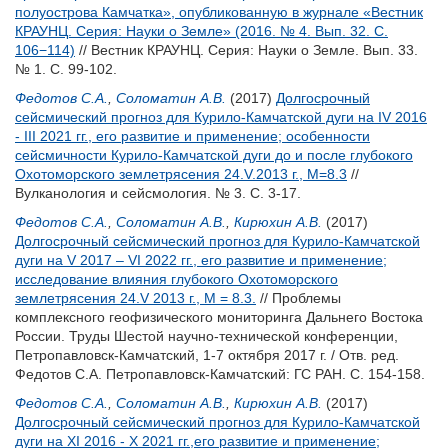
полуострова Камчатка», опубликованную в журнале «Вестник
КРАУНЦ. Серия: Науки о Земле» (2016. № 4. Вып. 32. С.
106−114)
// Вестник КРАУНЦ. Серия: Науки о Земле. Вып. 33.
№ 1. С. 99-102.
Федотов С.А.
,
Соломатин А.В.
(2017)
Долгосрочный
сейсмический прогноз для Курило-Камчатской дуги на IV 2016
- III 2021 гг., его развитие и применение; особенности
сейсмичности Курило-Камчатской дуги до и после глубокого
Охотоморского землетрясения 24.V.2013 г., M=8.3
//
Вулканология и сейсмология. № 3. С. 3-17.
Федотов С.А.
,
Соломатин А.В.
,
Кирюхин А.В.
(2017)
Долгосрочный сейсмический прогноз для Курило-Камчатской
дуги на V 2017 – VI 2022 гг., его развитие и применение;
исследование влияния глубокого Охотоморского
землетрясения 24.V 2013 г., M = 8.3.
// Проблемы
комплексного геофизического мониторинга Дальнего Востока
России. Труды Шестой научно-технической конференции,
Петропавловск-Камчатский, 1-7 октября 2017 г. / Отв. ред.
Федотов С.А.
Петропавловск-Камчатский: ГС РАН. С. 154-158.
Федотов С.А.
,
Соломатин А.В.
,
Кирюхин А.В.
(2017)
Долгосрочный сейсмический прогноз для Курило-Камчатской
дуги на XI 2016 - X 2021 гг.,его развитие и применение;