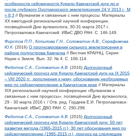
особенности сейсмичности Курило-Камчатской дуги до и
после глубокого Охотоморского землетрясения 24.V 2013 г., М
= 8,3
// Вулканизм и связанные с ним процессы. Материалы
XX ежегодной региональной научной конференции,
посвящённой Дню вулканолога, 30-31 марта 2017 г..
Петропавловск-Камчатский: ИВиС ДВО РАН. С. 146-149.
Фирстов П.П.
,
Копылова Г.Н.
,
Соломатин А.В.
,
Серафимова
Ю.К.
(2016)
О прогнозировании сильного землетрясения в
районе полуострова Камчатка
// Вестник КРАУНЦ. Серия:
Науки о Земле. Вып. 32. № 4. С. 106-114.
Федотов С.А.
,
Соломатин А.В.
(2016)
Долгосрочный
сейсмический прогноз для Курило-Камчатской дуги на IX 2015
– VIII 2020 гг., дополнения к нему, обоснование необходимых
мер по сейсмоукреплению в Камчатском крае
// Материалы
XIX региональной научной конференции «Вулканизм и
связанные с ним процессы», посвящённой Дню вулканолога,
29 - 30 марта 2016 г. / Отв. ред.
Гордеев Е.И.
Петропавловск-
Камчатский: ИВиС ДВО РАН. С. 290-298.
Федотов С.А.
,
Соломатин А.В.
(2015)
Долгосрочный
сейсмический прогноз для Курило-Камчатской дуги: 50 лет
развития метода (1965-2015 гг.), 30 лет обоснования мер по
сейсмоукреплению (1985-2015 гг.), прогноз на следующее