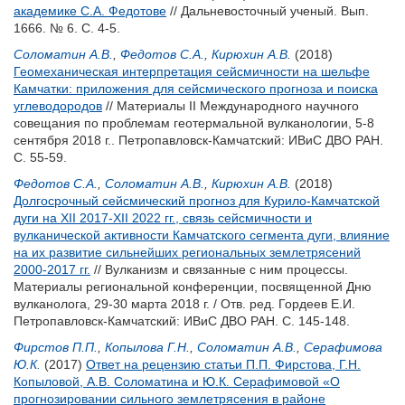
академике С.А. Федотове
// Дальневосточный ученый. Вып.
1666. № 6. С. 4-5.
Соломатин А.В.
,
Федотов С.А.
,
Кирюхин А.В.
(2018)
Геомеханическая интерпретация сейсмичности на шельфе
Камчатки: приложения для сейсмического прогноза и поиска
углеводородов
// Материалы II Международного научного
совещания по проблемам геотермальной вулканологии, 5-8
сентября 2018 г.. Петропавловск-Камчатский: ИВиС ДВО РАН.
С. 55-59.
Федотов С.А.
,
Соломатин А.В.
,
Кирюхин А.В.
(2018)
Долгосрочный сейсмический прогноз для Курило-Камчатской
дуги на XII 2017-XII 2022 гг., связь сейсмичности и
вулканической активности Камчатского сегмента дуги, влияние
на их развитие сильнейших региональных землетрясений
2000-2017 гг.
// Вулканизм и связанные с ним процессы.
Материалы региональной конференции, посвященной Дню
вулканолога, 29-30 марта 2018 г. / Отв. ред.
Гордеев Е.И.
Петропавловск-Камчатский: ИВиС ДВО РАН. С. 145-148.
Фирстов П.П.
,
Копылова Г.Н.
,
Соломатин А.В.
,
Серафимова
Ю.К.
(2017)
Ответ на рецензию статьи П.П. Фирстова, Г.Н.
Копыловой, А.В. Соломатина и Ю.К. Серафимовой «О
прогнозировании сильного землетрясения в районе