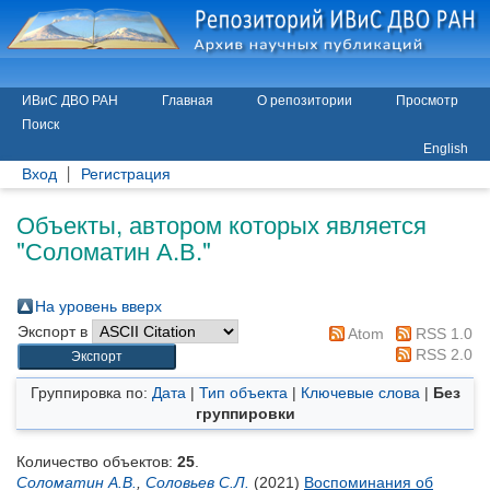
ИВиС ДВО РАН
Главная
О репозитории
Просмотр
Поиск
English
Вход
Регистрация
Объекты, автором которых является
"
Соломатин А.В.
"
На уровень вверх
Экспорт в
Atom
RSS 1.0
RSS 2.0
Группировка по:
Дата
|
Тип объекта
|
Ключевые слова
|
Без
группировки
Количество объектов:
25
.
Соломатин А.В.
,
Соловьев С.Л.
(2021)
Воспоминания об