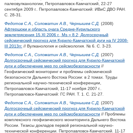
палеовулканологии, Петропавловск-Камчатский, 22-27
сентября 2009 г.. Петропавловск-Камчатский: ИВиС ДВО РАН.
С. 28-31.
Федотов С.А.
,
Соломатин А.В.
,
Чернышев С.Д.
(2008)
Афтершоки и область очага Средне-Курильского
землетрясения 15.XI 2006 г., Ms = 8.2; Долгосрочный
сейсмический прогноз для Курило-Камчатской дуги на IV 2008-
III 2013гг.
// Вулканология и сейсмология. № 6. С. 3-23.
Федотов С.А.
,
Соломатин А.В.
,
Чернышев С.Д.
(2007)
Долгосрочный сейсмический прогноз для Курило-Камчатской
дуги и обеспечение мер по сейсмобезопасности
//
Геофизический мониторинг и проблемы сейсмической
безопасности Дальнего Востока России: в 2 томах. Труды
региональной научно-технической конференции,
Петропавловск-Камчатский, 11-17 ноября 2007 г..
Петропавловск-Камчатский: ГС РАН. Т. 1. С. 21-27.
Федотов С.А.
,
Соломатин А.В.
,
Чернышев С.Д.
(2007)
Долгосрочный сейсмический прогноз для Курило-Камчатской
дуги и обеспечение мер по сейсмобезопасности
// Проблемы
комплексного геофизического мониторинга Дальнего Востока
России. Тезисы докладов первой региональной научно-
технической конференции. Петропавловск-Камчатский. 11-17