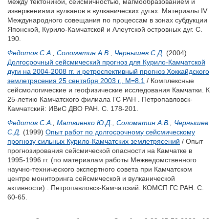
между тектоникой, сейсмичностью, магмообразованием и
извержениями вулканов в вулканических дугах. Материалы IV
Международного совещания по процессам в зонах субдукции
Японской, Курило-Камчатской и Алеутской островных дуг. С.
190.
Федотов С.А.
,
Соломатин А.В.
,
Чернышев С.Д.
(2004)
Долгосрочный сейсмический прогноз для Курило-Камчатской
дуги на 2004-2008 гг. и ретроспективный прогноз Хоккайдского
землетрясения 25 сентября 2003 г., М=8.1
/ Комплексные
сейсмологические и геофизические исследования Камчатки. К
25-летию Камчатского филиала ГС РАН . Петропавловск-
Камчатский: ИВиС ДВО РАН. С. 178-201.
Федотов С.А.
,
Матвиенко Ю.Д.
,
Соломатин А.В.
,
Чернышев
С.Д.
(1999)
Опыт работ по долгосрочному сейсмическому
прогнозу сильных Курило-Камчатских землетрясений
/ Опыт
прогнозирования сейсмической опасности на Камчатке в
1995-1996 гг. (по материалам работы Межведомственного
научно-технического экспертного совета при Камчатском
центре мониторинга сейсмической и вулканической
активности) . Петропавловск-Камчатский: КОМСП ГС РАН. С.
60-65.