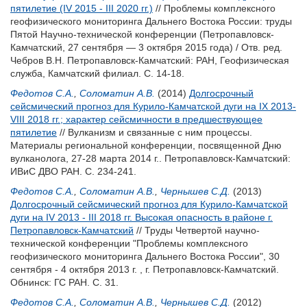
пятилетие (IV 2015 - III 2020 гг.)
// Проблемы комплексного
геофизического мониторинга Дальнего Востока России: труды
Пятой Научно-технической конференции (Петропавловск-
Камчатский, 27 сентября — 3 октября 2015 года) / Отв. ред.
Чебров В.Н.
Петропавловск-Камчатский: РАН, Геофизическая
служба, Камчатский филиал. С. 14-18.
Федотов С.А.
,
Соломатин А.В.
(2014)
Долгосрочный
сейсмический прогноз для Курило-Камчатской дуги на IX 2013-
VIII 2018 гг.; характер сейсмичности в предшествующее
пятилетие
// Вулканизм и связанные с ним процессы.
Материалы региональной конференции, посвященной Дню
вулканолога, 27-28 марта 2014 г.. Петропавловск-Камчатский:
ИВиС ДВО РАН. С. 234-241.
Федотов С.А.
,
Соломатин А.В.
,
Чернышев С.Д.
(2013)
Долгосрочный сейсмический прогноз для Курило-Камчатской
дуги на IV 2013 - III 2018 гг. Высокая опасность в районе г.
Петропавловск-Камчатский
// Труды Четвертой научно-
технической конференции "Проблемы комплексного
геофизического мониторинга Дальнего Востока России", 30
сентября - 4 октября 2013 г. , г. Петропавловск-Камчатский.
Обнинск: ГС РАН. С. 31.
Федотов С.А.
,
Соломатин А.В.
,
Чернышев С.Д.
(2012)