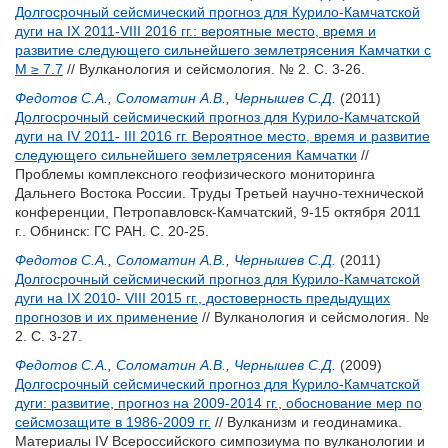
Долгосрочный сейсмический прогноз для Курило-Камчатской
дуги на IX 2011-VIII 2016 гг.: вероятные место, время и
развитие следующего сильнейшего землетрясения Камчатки с
M ≥ 7.7
// Вулканология и сейсмология. № 2. С. 3-26.
Федотов С.А.
,
Соломатин А.В.
,
Чернышев С.Д.
(2011)
Долгосрочный сейсмический прогноз для Курило-Камчатской
дуги на IV 2011- III 2016 гг. Вероятное место, время и развитие
следующего сильнейшего землетрясения Камчатки
//
Проблемы комплексного геофизического мониторинга
Дальнего Востока России. Труды Третьей научно-технической
конференции, Петропавловск-Камчатский, 9-15 октября 2011
г.. Обнинск: ГС РАН. С. 20-25.
Федотов С.А.
,
Соломатин А.В.
,
Чернышев С.Д.
(2011)
Долгосрочный сейсмический прогноз для Курило-Камчатской
дуги на IX 2010- VIII 2015 гг., достоверность предыдущих
прогнозов и их применение
// Вулканология и сейсмология. №
2. С. 3-27.
Федотов С.А.
,
Соломатин А.В.
,
Чернышев С.Д.
(2009)
Долгосрочный сейсмический прогноз для Курило-Камчатской
дуги: развитие, прогноз на 2009-2014 гг., обоснование мер по
сейсмозащите в 1986-2009 гг.
// Вулканизм и геодинамика.
Материалы IV Всероссийского симпозиума по вулканологии и