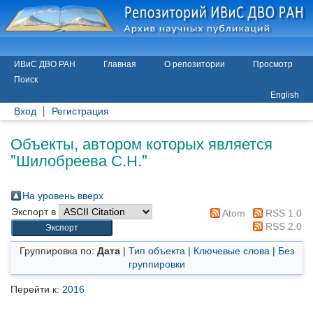
ИВиС ДВО РАН
Главная
О репозитории
Просмотр
Поиск
English
Вход
Регистрация
Объекты, автором которых является
"
Шилобреева С.Н.
"
На уровень вверх
Экспорт в
Atom
RSS 1.0
RSS 2.0
Группировка по:
Дата
|
Тип объекта
|
Ключевые слова
|
Без
группировки
Перейти к:
2016