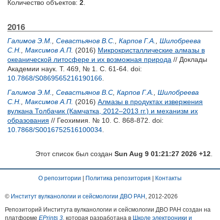
Количество объектов:
2
.
2016
Галимов Э.М.
,
Севастьянов В.С.
,
Карпов Г.А.
,
Шилобреева
С.Н.
,
Максимов А.П.
(2016)
Микрокристаллические алмазы в
океанической литосфере и их возможная природа
// Доклады
Академии наук. Т. 469, № 1. С. 61-64.
doi:
10.7868/S0869565216190166
.
Галимов Э.М.
,
Севастьянов В.С
,
Карпов Г.А.
,
Шилобреева
С.Н.
,
Максимов А.П.
(2016)
Алмазы в продуктах извержения
вулкана Толбачик (Камчатка, 2012–2013 гг.) и механизм их
образования
// Геохимия. № 10. С. 868-872.
doi:
10.7868/S0016752516100034
.
Этот список был создан
Sun Aug 9 01:21:27 2026 +12
.
О репозитории
|
Политика репозитория
|
Контакты
©
Институт вулканологии и сейсмологии ДВО РАН
, 2012-
2026
Репозиторий Института вулканологии и сейсмологии ДВО РАН создан на
платформе
EPrints 3
, которая разработана в
Школе электроники и