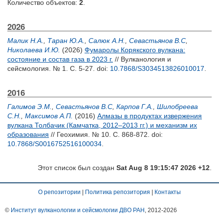
Количество объектов:
2
.
2026
Малик Н.А.
,
Таран Ю.А.
,
Салюк А.Н.
,
Севастьянов В.С
,
Николаева И.Ю.
(2026)
Фумаролы Корякского вулкана:
состояние и состав газа в 2023 г.
// Вулканология и
сейсмология. № 1. С. 5-27.
doi:
10.7868/S3034513826010017
.
2016
Галимов Э.М.
,
Севастьянов В.С
,
Карпов Г.А.
,
Шилобреева
С.Н.
,
Максимов А.П.
(2016)
Алмазы в продуктах извержения
вулкана Толбачик (Камчатка, 2012–2013 гг.) и механизм их
образования
// Геохимия. № 10. С. 868-872.
doi:
10.7868/S0016752516100034
.
Этот список был создан
Sat Aug 8 19:15:47 2026 +12
.
О репозитории
|
Политика репозитория
|
Контакты
©
Институт вулканологии и сейсмологии ДВО РАН
, 2012-
2026