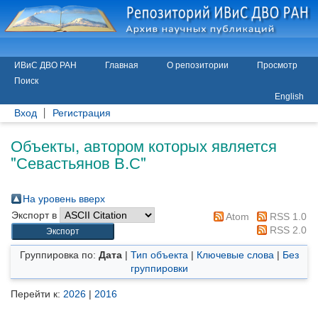
ИВиС ДВО РАН
Главная
О репозитории
Просмотр
Поиск
English
Вход
Регистрация
Объекты, автором которых является
"
Севастьянов В.С
"
На уровень вверх
Экспорт в
Atom
RSS 1.0
RSS 2.0
Группировка по:
Дата
|
Тип объекта
|
Ключевые слова
|
Без
группировки
Перейти к:
2026
|
2016