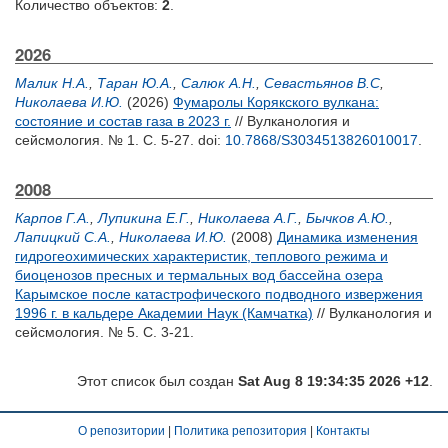
Количество объектов:
2
.
2026
Малик Н.А.
,
Таран Ю.А.
,
Салюк А.Н.
,
Севастьянов В.С
,
Николаева И.Ю.
(2026)
Фумаролы Корякского вулкана:
состояние и состав газа в 2023 г.
// Вулканология и
сейсмология. № 1. С. 5-27.
doi:
10.7868/S3034513826010017
.
2008
Карпов Г.А.
,
Лупикина Е.Г.
,
Николаева А.Г.
,
Бычков А.Ю.
,
Лапицкий С.А.
,
Николаева И.Ю.
(2008)
Динамика изменения
гидрогеохимических характеристик, теплового режима и
биоценозов пресных и термальных вод бассейна озера
Карымское после катастрофического подводного извержения
1996 г. в кальдере Академии Наук (Камчатка)
// Вулканология и
сейсмология. № 5. С. 3-21.
Этот список был создан
Sat Aug 8 19:34:35 2026 +12
.
О репозитории
|
Политика репозитория
|
Контакты