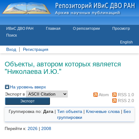
ИВиС ДВО РАН
Главная
О репозитории
Просмотр
Поиск
English
Вход
Регистрация
Объекты, автором которых является
"
Николаева И.Ю.
"
На уровень вверх
Экспорт в
Atom
RSS 1.0
RSS 2.0
Группировка по:
Дата
|
Тип объекта
|
Ключевые слова
|
Без
группировки
Перейти к:
2026
|
2008