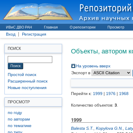
ИВиС ДВО РАН
Главная
О репозитории
Просмотр
Вход
Регистрация
Объекты, автором к
ПОИСК
На уровень вверх
Экспорт в
Простой поиск
Расширенный поиск
Новые поступления
Перейти к:
1999
|
1976
|
1968
ПРОСМОТР
Количество объектов:
3
.
по году
1999
по авторам
по тематике
Balesta S.T.
,
Kopylova G.N.
,
Lat
по типу