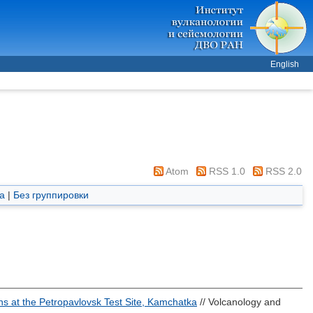
English
Atom
RSS 1.0
RSS 2.0
а
|
Без группировки
ns at the Petropavlovsk Test Site, Kamchatka
// Volcanology and