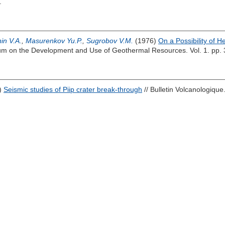
.
in V.A.
,
Masurenkov Yu.P.
,
Sugrobov V.M.
(1976)
On a Possibility of H
m on the Development and Use of Geothermal Resources. Vol. 1. pp. 
)
Seismic studies of Piip crater break-through
// Bulletin Volcanologique.