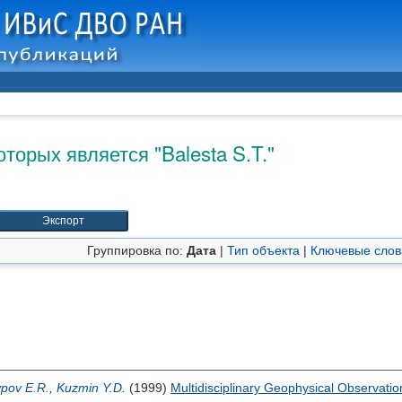
оторых является "
Balesta S.T.
"
Группировка по:
Дата
|
Тип объекта
|
Ключевые слов
ypov E.R.
,
Kuzmin Y.D.
(1999)
Multidisciplinary Geophysical Observatio