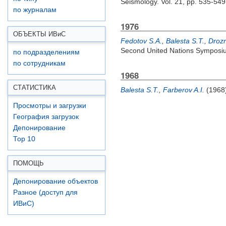
Seismology. Vol. 21, pp. 535-549
по журналам
1976
ОБЪЕКТЫ ИВ
и
С
Fedotov S.A.
,
Balesta S.T.
,
Drozn
Second United Nations Symposiu
по подразделениям
по сотрудникам
1968
СТАТИСТИКА
Balesta S.T.
,
Farberov A.I.
(1968
Просмотры и загрузки
География загрузок
Депонирование
Top 10
ПОМОЩЬ
Депонирование объектов
Разное (доступ для
ИВиС)