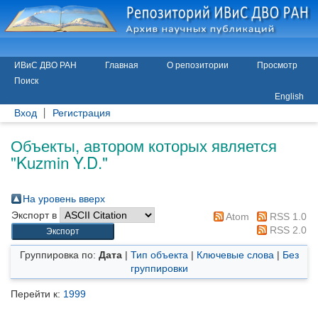
ИВиС ДВО РАН
Главная
О репозитории
Просмотр
Поиск
English
Вход
Регистрация
Объекты, автором которых является
"
Kuzmin Y.D.
"
На уровень вверх
Экспорт в
Atom
RSS 1.0
RSS 2.0
Группировка по:
Дата
|
Тип объекта
|
Ключевые слова
|
Без
группировки
Перейти к:
1999