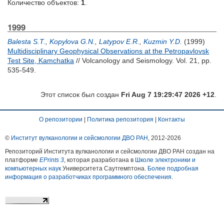
Количество объектов:
1
.
1999
Balesta S.T.
,
Kopylova G.N.
,
Latypov E.R.
,
Kuzmin Y.D.
(1999)
Multidisciplinary Geophysical Observations at the Petropavlovsk
Test Site, Kamchatka
// Volcanology and Seismology. Vol. 21, pp.
535-549.
Этот список был создан
Fri Aug 7 19:29:47 2026 +12
.
О репозитории
|
Политика репозитория
|
Контакты
©
Институт вулканологии и сейсмологии ДВО РАН
, 2012-
2026
Репозиторий Института вулканологии и сейсмологии ДВО РАН создан на
платформе
EPrints 3
, которая разработана в
Школе электроники и
компьютерных наук
Университета Саутгемптона.
Более подробная
информация о разработчиках программного обеспечения
.