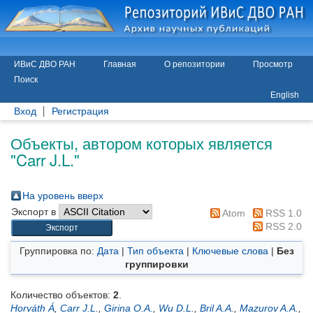
ИВиС ДВО РАН
Главная
О репозитории
Просмотр
Поиск
English
Вход
Регистрация
Объекты, автором которых является
"
Carr J.L.
"
На уровень вверх
Экспорт в
Atom
RSS 1.0
RSS 2.0
Группировка по:
Дата
|
Тип объекта
|
Ключевые слова
|
Без
группировки
Количество объектов:
2
.
Horváth Á
,
Carr J.L.
,
Girina O.A.
,
Wu D.L.
,
Bril A.A.
,
Mazurov A.A.
,