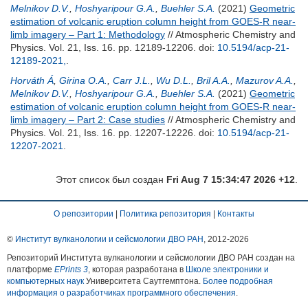
Melnikov D.V.
,
Hoshyaripour G.A.
,
Buehler S.A.
(2021)
Geometric
estimation of volcanic eruption column height from GOES-R near-
limb imagery – Part 1: Methodology
// Atmospheric Chemistry and
Physics. Vol. 21, Iss. 16. pp. 12189-12206.
doi:
10.5194/acp-21-
12189-2021,
.
Horváth Á
,
Girina O.A.
,
Carr J.L.
,
Wu D.L.
,
Bril A.A.
,
Mazurov A.A.
,
Melnikov D.V.
,
Hoshyaripour G.A.
,
Buehler S.A.
(2021)
Geometric
estimation of volcanic eruption column height from GOES-R near-
limb imagery – Part 2: Case studies
// Atmospheric Chemistry and
Physics. Vol. 21, Iss. 16. pp. 12207-12226.
doi:
10.5194/acp-21-
12207-2021
.
Этот список был создан
Fri Aug 7 15:34:47 2026 +12
.
О репозитории
|
Политика репозитория
|
Контакты
©
Институт вулканологии и сейсмологии ДВО РАН
, 2012-
2026
Репозиторий Института вулканологии и сейсмологии ДВО РАН создан на
платформе
EPrints 3
, которая разработана в
Школе электроники и
компьютерных наук
Университета Саутгемптона.
Более подробная
информация о разработчиках программного обеспечения
.