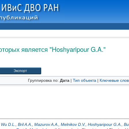
оторых является "
Hoshyaripour G.A.
"
Группировка по:
Дата
|
Тип объекта
|
Ключевые слов
,
Wu D.L.
,
Bril A.A.
,
Mazurov A.A.
,
Melnikov D.V.
,
Hoshyaripour G.A.
,
Bu