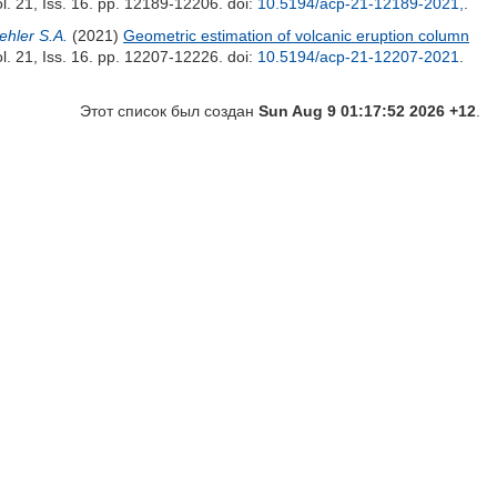
l. 21, Iss. 16. pp. 12189-12206.
doi:
10.5194/acp-21-12189-2021,
.
ehler S.A.
(2021)
Geometric estimation of volcanic eruption column
l. 21, Iss. 16. pp. 12207-12226.
doi:
10.5194/acp-21-12207-2021
.
Этот список был создан
Sun Aug 9 01:17:52 2026 +12
.