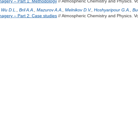
magery – Part 1: Methodology
// Atmospheric Chemistry and Physics. Vo
,
Wu D.L.
,
Bril A.A.
,
Mazurov A.A.
,
Melnikov D.V.
,
Hoshyaripour G.A.
,
Bu
agery – Part 2: Case studies
// Atmospheric Chemistry and Physics. Vo