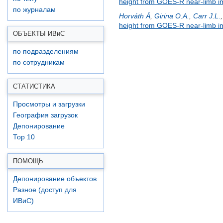
height from GOES-R near-limb i
по журналам
Horváth Á
,
Girina O.A.
,
Carr J.L.
height from GOES-R near-limb im
ОБЪЕКТЫ ИВ
и
С
по подразделениям
по сотрудникам
СТАТИСТИКА
Просмотры и загрузки
География загрузок
Депонирование
Top 10
ПОМОЩЬ
Депонирование объектов
Разное (доступ для
ИВиС)