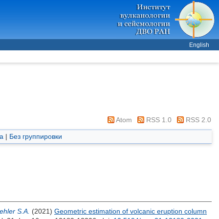
English
Atom
RSS 1.0
RSS 2.0
а
|
Без группировки
ehler S.A.
(2021)
Geometric estimation of volcanic eruption column