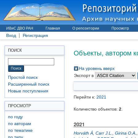
ИВиС ДВО РАН
Главная
О репозитории
Просмотр
Вход
Регистрация
Объекты, автором к
ПОИСК
На уровень вверх
Экспорт в
Простой поиск
Расширенный поиск
Новые поступления
Перейти к:
2021
ПРОСМОТР
Количество объектов:
2
.
по году
2021
по авторам
по тематике
Horváth Á
,
Carr J.L.
,
Girina O.A.
по типу