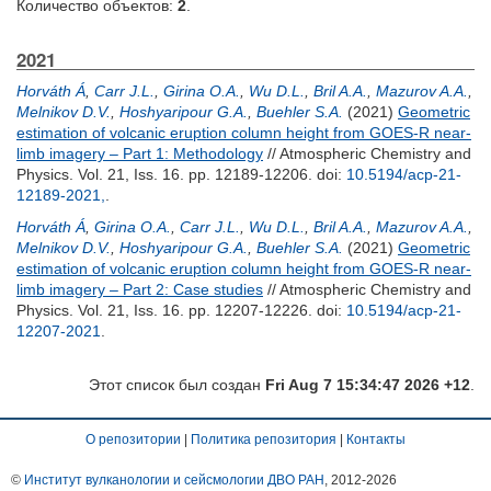
Количество объектов:
2
.
2021
Horváth Á
,
Carr J.L.
,
Girina O.A.
,
Wu D.L.
,
Bril A.A.
,
Mazurov A.A.
,
Melnikov D.V.
,
Hoshyaripour G.A.
,
Buehler S.A.
(2021)
Geometric
estimation of volcanic eruption column height from GOES-R near-
limb imagery – Part 1: Methodology
// Atmospheric Chemistry and
Physics. Vol. 21, Iss. 16. pp. 12189-12206.
doi:
10.5194/acp-21-
12189-2021,
.
Horváth Á
,
Girina O.A.
,
Carr J.L.
,
Wu D.L.
,
Bril A.A.
,
Mazurov A.A.
,
Melnikov D.V.
,
Hoshyaripour G.A.
,
Buehler S.A.
(2021)
Geometric
estimation of volcanic eruption column height from GOES-R near-
limb imagery – Part 2: Case studies
// Atmospheric Chemistry and
Physics. Vol. 21, Iss. 16. pp. 12207-12226.
doi:
10.5194/acp-21-
12207-2021
.
Этот список был создан
Fri Aug 7 15:34:47 2026 +12
.
О репозитории
|
Политика репозитория
|
Контакты
©
Институт вулканологии и сейсмологии ДВО РАН
, 2012-
2026