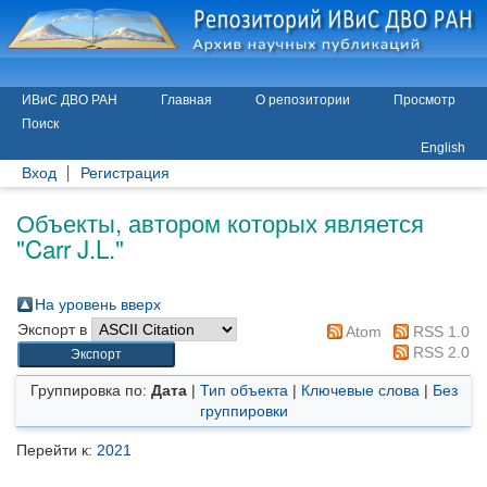
ИВиС ДВО РАН
Главная
О репозитории
Просмотр
Поиск
English
Вход
Регистрация
Объекты, автором которых является
"
Carr J.L.
"
На уровень вверх
Экспорт в
Atom
RSS 1.0
RSS 2.0
Группировка по:
Дата
|
Тип объекта
|
Ключевые слова
|
Без
группировки
Перейти к:
2021