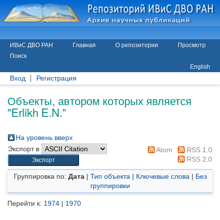
ИВиС ДВО РАН
Главная
О репозитории
Просмотр
Поиск
English
Вход
Регистрация
Объекты, автором которых является
"
Erlikh E.N.
"
На уровень вверх
Экспорт в
Atom
RSS 1.0
RSS 2.0
Группировка по:
Дата
|
Тип объекта
|
Ключевые слова
|
Без
группировки
Перейти к:
1974
|
1970