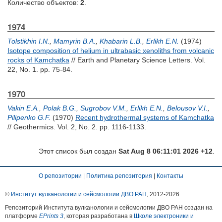
Количество объектов:
2
.
1974
Tolstikhin I.N.
,
Mamyrin B.A.
,
Khabarin L.B.
,
Erlikh E.N.
(1974)
Isotope composition of helium in ultrabasic xenoliths from volcanic
rocks of Kamchatka
// Earth and Planetary Science Letters. Vol.
22, No. 1. pp. 75-84.
1970
Vakin E.A.
,
Polak B.G.
,
Sugrobov V.M.
,
Erlikh E.N.
,
Belousov V.I.
,
Pilipenko G.F.
(1970)
Recent hydrothermal systems of Kamchatka
// Geothermics. Vol. 2, No. 2. pp. 1116-1133.
Этот список был создан
Sat Aug 8 06:11:01 2026 +12
.
О репозитории
|
Политика репозитория
|
Контакты
©
Институт вулканологии и сейсмологии ДВО РАН
, 2012-
2026
Репозиторий Института вулканологии и сейсмологии ДВО РАН создан на
платформе
EPrints 3
, которая разработана в
Школе электроники и