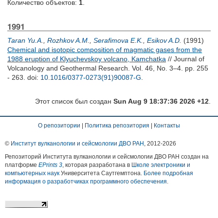
Количество объектов:
1
.
1991
Taran Yu.A.
,
Rozhkov A.M.
,
Serafimova E.K.
,
Esikov A.D.
(1991)
Chemical and isotopic composition of magmatic gases from the
1988 eruption of Klyuchevskoy volcano, Kamchatka
// Journal of
Volcanology and Geothermal Research. Vol. 46, No. 3–4. pp. 255
- 263.
doi:
10.1016/0377-0273(91)90087-G
.
Этот список был создан
Sun Aug 9 18:37:36 2026 +12
.
О репозитории
|
Политика репозитория
|
Контакты
©
Институт вулканологии и сейсмологии ДВО РАН
, 2012-
2026
Репозиторий Института вулканологии и сейсмологии ДВО РАН создан на
платформе
EPrints 3
, которая разработана в
Школе электроники и
компьютерных наук
Университета Саутгемптона.
Более подробная
информация о разработчиках программного обеспечения
.