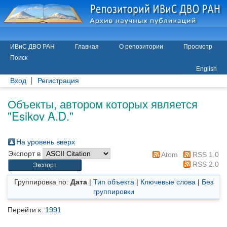
ИВиС ДВО РАН
Главная
О репозитории
Просмотр
Поиск
English
Вход
Регистрация
Объекты, автором которых является
"
Esikov A.D.
"
На уровень вверх
Экспорт в
Atom
RSS 1.0
RSS 2.0
Группировка по:
Дата
|
Тип объекта
|
Ключевые слова
|
Без
группировки
Перейти к:
1991