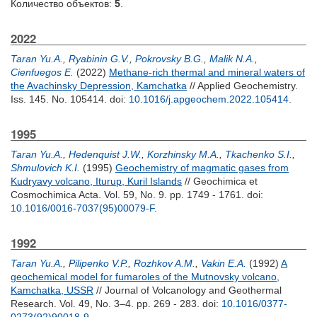
Количество объектов:
5
.
2022
Taran Yu.A.
,
Ryabinin G.V.
,
Pokrovsky B.G.
,
Malik N.A.
,
Cienfuegos E.
(2022)
Methane-rich thermal and mineral waters of
the Avachinsky Depression, Kamchatka
// Applied Geochemistry.
Iss. 145. No. 105414.
doi:
10.1016/j.apgeochem.2022.105414
.
1995
Taran Yu.A.
,
Hedenquist J.W.
,
Korzhinsky M.A.
,
Tkachenko S.I.
,
Shmulovich K.I.
(1995)
Geochemistry of magmatic gases from
Kudryavy volcano, Iturup, Kuril Islands
// Geochimica et
Cosmochimica Acta. Vol. 59, No. 9. pp. 1749 - 1761.
doi:
10.1016/0016-7037(95)00079-F
.
1992
Taran Yu.A.
,
Pilipenko V.P.
,
Rozhkov A.M.
,
Vakin E.A.
(1992)
A
geochemical model for fumaroles of the Mutnovsky volcano,
Kamchatka, USSR
// Journal of Volcanology and Geothermal
Research. Vol. 49, No. 3–4. pp. 269 - 283.
doi:
10.1016/0377-