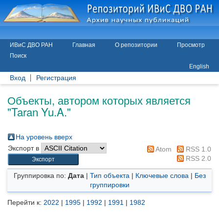
ИВиС ДВО РАН
Главная
О репозитории
Просмотр
Поиск
English
Вход
Регистрация
Объекты, автором которых является
"
Taran Yu.A.
"
На уровень вверх
Экспорт в
Atom
RSS 1.0
RSS 2.0
Группировка по:
Дата
|
Тип объекта
|
Ключевые слова
|
Без
группировки
Перейти к:
2022
|
1995
|
1992
|
1991
|
1982