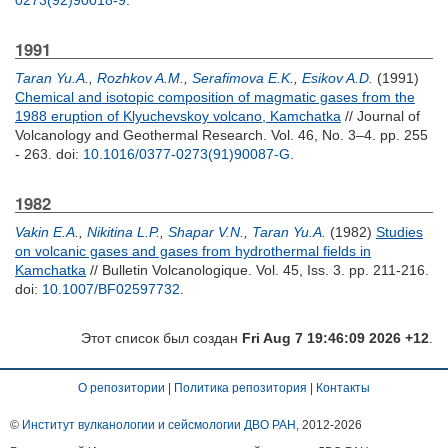
0273(92)90018-9
.
1991
Taran Yu.A.
,
Rozhkov A.M.
,
Serafimova E.K.
,
Esikov A.D.
(1991)
Chemical and isotopic composition of magmatic gases from the
1988 eruption of Klyuchevskoy volcano, Kamchatka
// Journal of
Volcanology and Geothermal Research. Vol. 46, No. 3–4. pp. 255
- 263.
doi:
10.1016/0377-0273(91)90087-G
.
1982
Vakin E.A.
,
Nikitina L.P.
,
Shapar V.N.
,
Taran Yu.A.
(1982)
Studies
on volcanic gases and gases from hydrothermal fields in
Kamchatka
// Bulletin Volcanologique. Vol. 45, Iss. 3. pp. 211-216.
doi:
10.1007/BF02597732
.
Этот список был создан
Fri Aug 7 19:46:09 2026 +12
.
О репозитории
|
Политика репозитория
|
Контакты
©
Институт вулканологии и сейсмологии ДВО РАН
, 2012-
2026