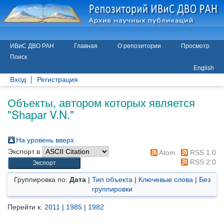
ИВиС ДВО РАН
Главная
О репозитории
Просмотр
Поиск
English
Вход
Регистрация
Объекты, автором которых является
"
Shapar V.N.
"
На уровень вверх
Экспорт в
Atom
RSS 1.0
RSS 2.0
Группировка по:
Дата
|
Тип объекта
|
Ключевые слова
|
Без
группировки
Перейти к:
2011
|
1985
|
1982