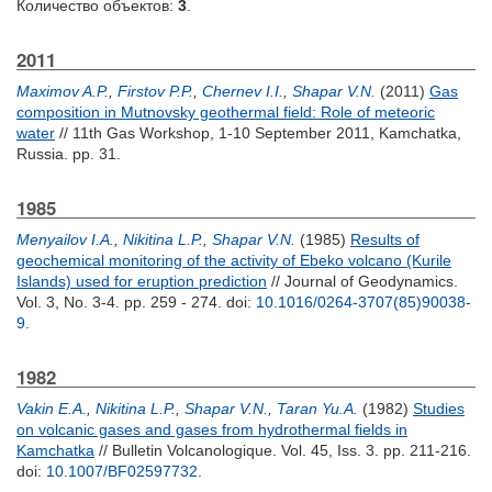
Количество объектов:
3
.
2011
Maximov A.P.
,
Firstov P.P.
,
Chernev I.I.
,
Shapar V.N.
(2011)
Gas
composition in Mutnovsky geothermal field: Role of meteoric
water
// 11th Gas Workshop, 1-10 September 2011, Kamchatka,
Russia. pp. 31.
1985
Menyailov I.A.
,
Nikitina L.P.
,
Shapar V.N.
(1985)
Results of
geochemical monitoring of the activity of Ebeko volcano (Kurile
Islands) used for eruption prediction
// Journal of Geodynamics.
Vol. 3, No. 3-4. pp. 259 - 274.
doi:
10.1016/0264-3707(85)90038-
9
.
1982
Vakin E.A.
,
Nikitina L.P.
,
Shapar V.N.
,
Taran Yu.A.
(1982)
Studies
on volcanic gases and gases from hydrothermal fields in
Kamchatka
// Bulletin Volcanologique. Vol. 45, Iss. 3. pp. 211-216.
doi:
10.1007/BF02597732
.