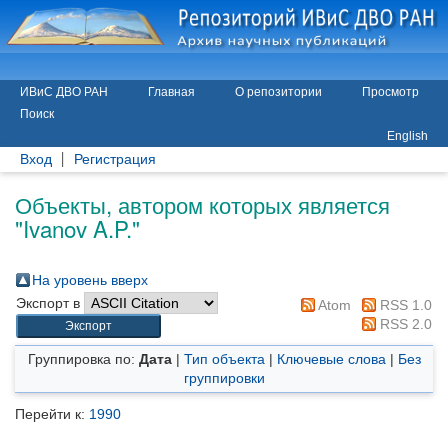
ИВиС ДВО РАН
Главная
О репозитории
Просмотр
Поиск
English
Вход
Регистрация
Объекты, автором которых является
"
Ivanov A.P.
"
На уровень вверх
Экспорт в
Atom
RSS 1.0
RSS 2.0
Группировка по:
Дата
|
Тип объекта
|
Ключевые слова
|
Без
группировки
Перейти к:
1990