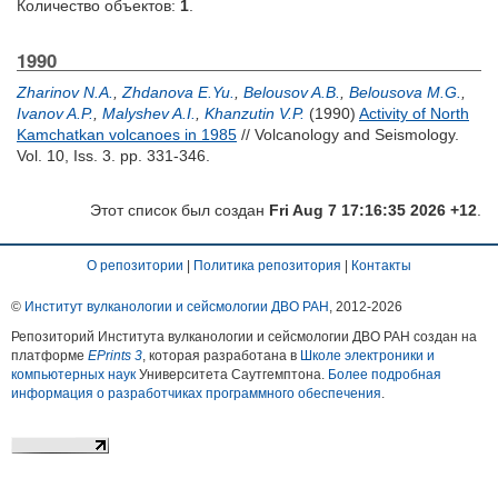
Количество объектов:
1
.
1990
Zharinov N.A.
,
Zhdanova E.Yu.
,
Belousov A.B.
,
Belousova M.G.
,
Ivanov A.P.
,
Malyshev A.I.
,
Khanzutin V.P.
(1990)
Activity of North
Kamchatkan volcanoes in 1985
// Volcanology and Seismology.
Vol. 10, Iss. 3. pp. 331-346.
Этот список был создан
Fri Aug 7 17:16:35 2026 +12
.
О репозитории
|
Политика репозитория
|
Контакты
©
Институт вулканологии и сейсмологии ДВО РАН
, 2012-
2026
Репозиторий Института вулканологии и сейсмологии ДВО РАН создан на
платформе
EPrints 3
, которая разработана в
Школе электроники и
компьютерных наук
Университета Саутгемптона.
Более подробная
информация о разработчиках программного обеспечения
.