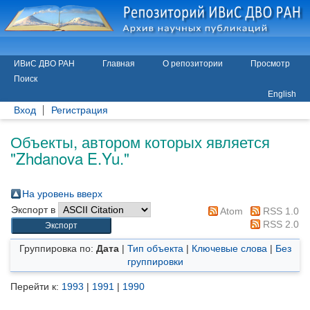
ИВиС ДВО РАН
Главная
О репозитории
Просмотр
Поиск
English
Вход
Регистрация
Объекты, автором которых является
"
Zhdanova E.Yu.
"
На уровень вверх
Экспорт в
Atom
RSS 1.0
RSS 2.0
Группировка по:
Дата
|
Тип объекта
|
Ключевые слова
|
Без
группировки
Перейти к:
1993
|
1991
|
1990