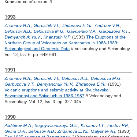
Количество объектов:
4
.
1993
Zharinov N.A.
,
Gorelchik V.I.
,
Zhdanova E.Yu.
,
Andreev V.N.
,
Belousov A.B.
,
Belousova M.G.
,
Gavrilenko V.A.
,
Garbuzova V.T.
,
Demyanchuk Yu.V.
,
Khanzutin V.P.
(1993)
The Eruptions of the
Northern Group of Volcanoes on Kamchatka in 1988-1989:
Seismological and Geodesic Data
// Volcanology and Seismology.
Vol. 13, Iss. 6. pp. 649-681.
1991
Zharinov N.A.
,
Gorelchik V.I.
,
Belousov A.B.
,
Belousova M.G.
,
Garbuzova V.T.
,
Demyanchuk Yu.V.
,
Zhdanova E.Yu.
(1991)
Volcanic eruptions and seismic activity at Klyuchevskoi,
Bezymiannyi and Shiveluch in 1986-1987
// Volcanology and
Seismology. Vol. 12, Iss. 3. pp. 327-345.
1990
Alidibirov M.A.
,
Bogoyavlenskaya G.E.
,
Kirsanov I.T.
,
Firstov P.P.
,
Girina O.A.
,
Belousov A.B.
,
Zhdanova E.Yu.
,
Malyshev A.I.
(1990)