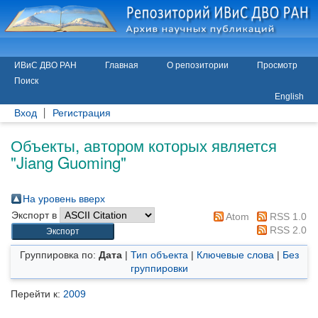
ИВиС ДВО РАН
Главная
О репозитории
Просмотр
Поиск
English
Вход
Регистрация
Объекты, автором которых является
"
Jiang Guoming
"
На уровень вверх
Экспорт в
Atom
RSS 1.0
RSS 2.0
Группировка по:
Дата
|
Тип объекта
|
Ключевые слова
|
Без
группировки
Перейти к:
2009