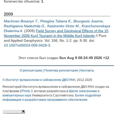
Количество объектов:
1
.
2009
MacInnes Breanyn T.
,
Pinegina Tatiana K.
,
Bourgeois Joanne
,
Razhigaeva Nadezhda G.
,
Kaistrenko Victor M.
,
Kravchunovskaya
Ekaterina A.
(2009)
Field Survey and Geological Effects of the 15
November 2006 Kuril Tsunami in the Middle Kuril Islands
// Pure
and Applied Geophysics. Vol. 166, No. 1-2. pp. 9-36.
doi:
10.1007/s00024-008-0428-3
.
Этот список был создан
Sun Aug 9 08:24:49 2026 +12
.
О репозитории
|
Политика репозитория
|
Контакты
©
Институт вулканологии и сейсмологии ДВО РАН
, 2012-
2026
Репозиторий Института вулканологии и сейсмологии ДВО РАН создан на
платформе
EPrints 3
, которая разработана в
Школе электроники и
компьютерных наук
Университета Саутгемптона.
Более подробная
информация о разработчиках программного обеспечения
.