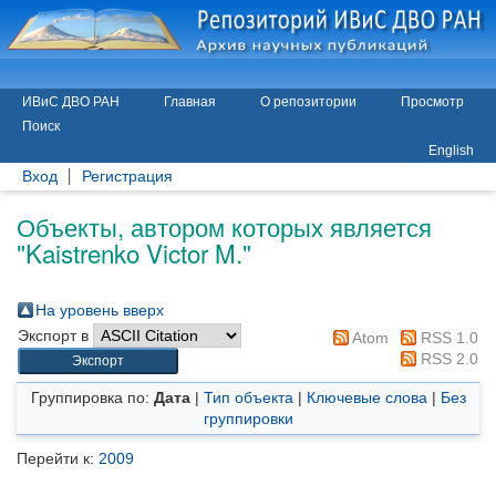
ИВиС ДВО РАН
Главная
О репозитории
Просмотр
Поиск
English
Вход
Регистрация
Объекты, автором которых является
"
Kaistrenko Victor M.
"
На уровень вверх
Экспорт в
Atom
RSS 1.0
RSS 2.0
Группировка по:
Дата
|
Тип объекта
|
Ключевые слова
|
Без
группировки
Перейти к:
2009