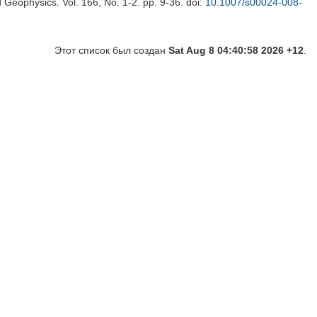
 Geophysics. Vol. 166, No. 1-2. pp. 9-36.
doi:
10.1007/s00024-008-
Этот список был создан
Sat Aug 8 04:40:58 2026 +12
.