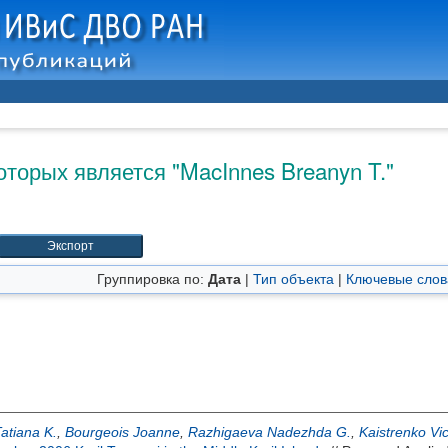
оторых является "
MacInnes Breanyn T.
"
Группировка по:
Дата
|
Тип объекта
|
Ключевые слов
atiana K.
,
Bourgeois Joanne
,
Razhigaeva Nadezhda G.
,
Kaistrenko Vic