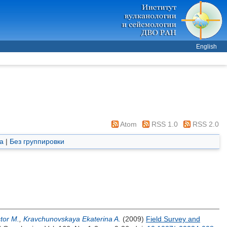
English
Atom
RSS 1.0
RSS 2.0
а
|
Без группировки
tor M.
,
Kravchunovskaya Ekaterina A.
(2009)
Field Survey and