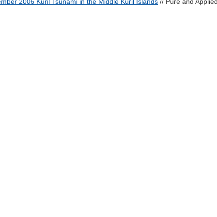
ember 2006 Kuril Tsunami in the Middle Kuril Islands
// Pure and Applied