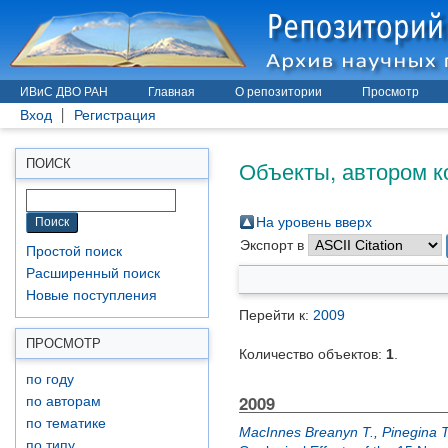
ИВиС ДВО РАН
Главная
О репозитории
Просмотр
Вход
Регистрация
Объекты, автором к
ПОИСК
На уровень вверх
Экспорт в
Простой поиск
Расширенный поиск
Новые поступления
Перейти к:
2009
ПРОСМОТР
Количество объектов:
1
.
по году
2009
по авторам
по тематике
MacInnes Breanyn T.
,
Pinegina T
по типу