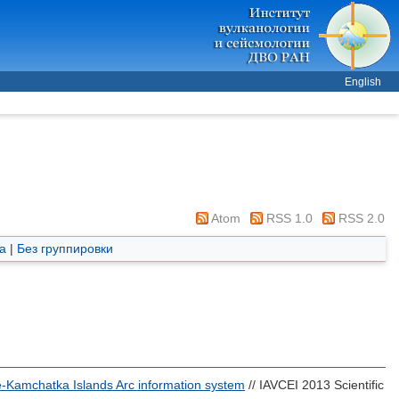
English
Atom
RSS 1.0
RSS 2.0
а
|
Без группировки
e-Kamchatka Islands Arc information system
// IAVCEI 2013 Scientific