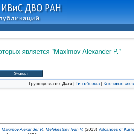
оторых является "
Maximov Alexander P.
"
Группировка по:
Дата
|
Тип объекта
|
Ключевые слов
,
Maximov Alexander P.
,
Melekestsev Ivan V.
(2013)
Volcanoes of Kuril