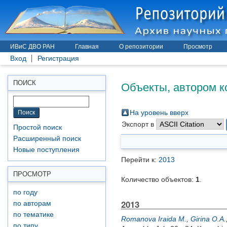
ИВиС ДВО РАН
Главная
О репозитории
Просмотр
Вход
Регистрация
Объекты, автором к
ПОИСК
На уровень вверх
Экспорт в
Простой поиск
Расширенный поиск
Новые поступления
Перейти к:
2013
ПРОСМОТР
Количество объектов:
1
.
по году
2013
по авторам
по тематике
Romanova Iraida M.
,
Girina O.A.
по типу