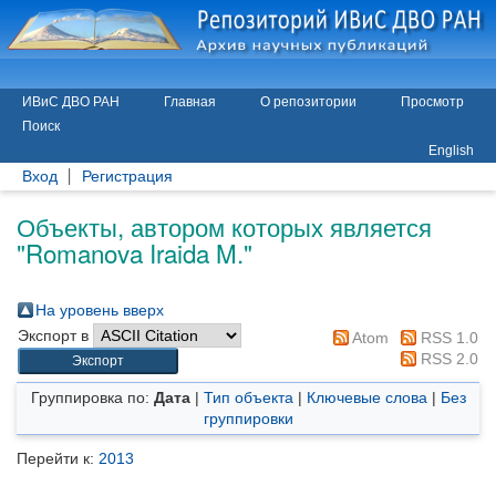
ИВиС ДВО РАН
Главная
О репозитории
Просмотр
Поиск
English
Вход
Регистрация
Объекты, автором которых является
"
Romanova Iraida M.
"
На уровень вверх
Экспорт в
Atom
RSS 1.0
RSS 2.0
Группировка по:
Дата
|
Тип объекта
|
Ключевые слова
|
Без
группировки
Перейти к:
2013