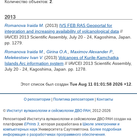
Количество объектов:
2
.
2013
Romanova Iraida M.
(2013)
IVS FEB RAS Geoportal for
integration and increasing availability of volcanological data
//
IAVCEI 2013 Scientific Assembly, July 20 - 24, Kagoshima, Japan.
pp. 1279.
Romanova Iraida M.
,
Girina O.A.
,
Maximov Alexander P.
,
Melekestsev Ivan V.
(2013)
Volcanoes of Kurile-Kamchatka
Islands Arc information system
// IAVCEI 2013 Scientific Assembly,
July 20 - 24, Kagoshima, Japan. pp. 1278.
Этот список был создан
Tue Aug 11 01:01:58 2026 +12
.
О репозитории
|
Политика репозитория
|
Контакты
©
Институт вулканологии и сейсмологии ДВО РАН
, 2012-
2026
Репозиторий Института вулканологии и сейсмологии ДВО РАН создан на
платформе
EPrints 3
, которая разработана в
Школе электроники и
компьютерных наук
Университета Саутгемптона.
Более подробная
информация о разработчиках программного обеспечения
.