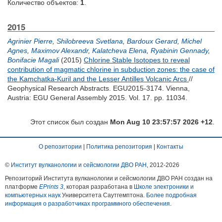
Количество объектов:
1
.
2015
Agrinier Pierre
,
Shilobreeva Svetlana
,
Bardoux Gerard
,
Michel
Agnes
,
Maximov Alexandr
,
Kalatcheva Elena
,
Ryabinin Gennady
,
Bonifacie Magali
(2015)
Chlorine Stable Isotopes to reveal
contribution of magmatic chlorine in subduction zones: the case of
the Kamchatka-Kuril and the Lesser Antilles Volcanic Arcs
//
Geophysical Research Abstracts. EGU2015-3174. Vienna,
Austria: EGU General Assembly 2015. Vol. 17. pp. 11034.
Этот список был создан
Mon Aug 10 23:57:57 2026 +12
.
О репозитории
|
Политика репозитория
|
Контакты
©
Институт вулканологии и сейсмологии ДВО РАН
, 2012-
2026
Репозиторий Института вулканологии и сейсмологии ДВО РАН создан на
платформе
EPrints 3
, которая разработана в
Школе электроники и
компьютерных наук
Университета Саутгемптона.
Более подробная
информация о разработчиках программного обеспечения
.