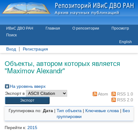
ИВиС ДВО РАН
Главная
О репозитории
Просмотр
Поиск
English
Вход
Регистрация
Объекты, автором которых является
"
Maximov Alexandr
"
На уровень вверх
Экспорт в
Atom
RSS 1.0
RSS 2.0
Группировка по:
Дата
|
Тип объекта
|
Ключевые слова
|
Без
группировки
Перейти к:
2015