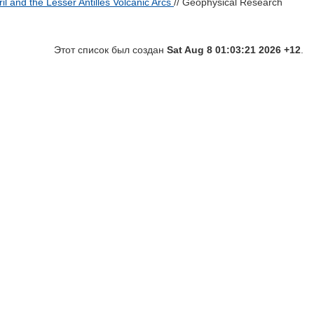
il and the Lesser Antilles Volcanic Arcs
// Geophysical Research
Этот список был создан
Sat Aug 8 01:03:21 2026 +12
.