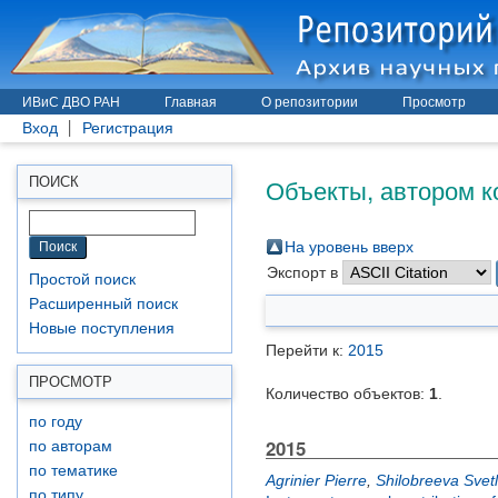
ИВиС ДВО РАН
Главная
О репозитории
Просмотр
Вход
Регистрация
Объекты, автором к
ПОИСК
На уровень вверх
Экспорт в
Простой поиск
Расширенный поиск
Новые поступления
Перейти к:
2015
ПРОСМОТР
Количество объектов:
1
.
по году
2015
по авторам
по тематике
Agrinier Pierre
,
Shilobreeva Svet
по типу