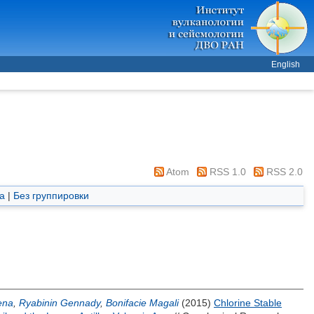
English
Atom
RSS 1.0
RSS 2.0
а
|
Без группировки
ena
,
Ryabinin Gennady
,
Bonifacie Magali
(2015)
Chlorine Stable