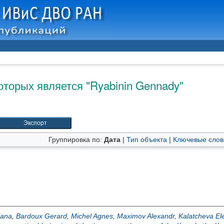
оторых является "
Ryabinin Gennady
"
Группировка по:
Дата
|
Тип объекта
|
Ключевые слов
lana
,
Bardoux Gerard
,
Michel Agnes
,
Maximov Alexandr
,
Kalatcheva El