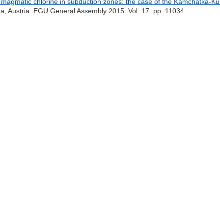
f magmatic chlorine in subduction zones: the case of the Kamchatka-Kur
, Austria: EGU General Assembly 2015. Vol. 17. pp. 11034.