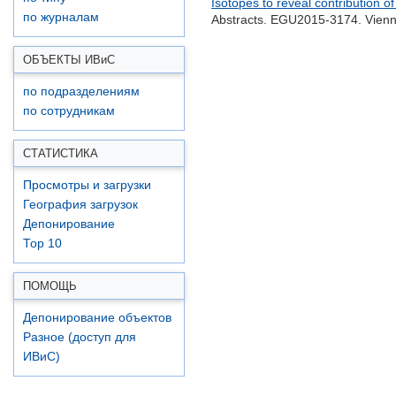
Isotopes to reveal contribution o
по журналам
Abstracts. EGU2015-3174. Vienna
ОБЪЕКТЫ ИВ
и
С
по подразделениям
по сотрудникам
СТАТИСТИКА
Просмотры и загрузки
География загрузок
Депонирование
Top 10
ПОМОЩЬ
Депонирование объектов
Разное (доступ для
ИВиС)